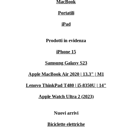
MacBook
Portatili
Condividi emozioni, ricordi e attimi unici - la creatività
è sempre a portata di mano.
iPad
Per un futuro più smart e sostenibile
Prodotti in evidenza
Scegliere un
ASUS ROG Phone 9 Pro ricondizionato
iPhone 15
significa ridurre l’impatto ambientale e contribuire a
Samsung Galaxy S23
un’economia circolare. Con refurbed, ogni dispositivo
Apple MacBook Air 2020 | 13.3" | M1
riceve una seconda vita: meno sprechi, più valore per te
e per il pianeta 🌱.
Lenovo ThinkPad T480 | i5-8350U | 14"
Apple Watch Ultra 2 (2023)
Domande frequenti
Il ROG Phone 9 Pro ricondizionato è adatto per il
Nuovi arrivi
gaming intenso?
Biciclette elettriche