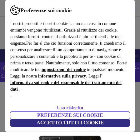
Scarica l’app
Scarica
Preferenze sui cookie
Usa refurbed in modo rapido e semplice
I nostri prodotti e i nostri cookie hanno una cosa in comune:
entrambi vengono riutilizzati. Grazie al riutilizzo dei cookie,
possiamo fornirti contenuti ottimizzati e più pertinenti alle tue
esigenze.Per far sì che ciò funzioni correttamente, ti chiediamo il
consenso per analizzare il tuo comportamento di navigazione e
🎒 Back to school
Smartphone
Portatili
Tablet
Smartwatch
Accesso
personalizzare i contenuti e la pubblicità per te - con cookie di
prima e terza parte. Naturalmente, solo con il tuo consenso. Potrai
💰 Extra -5% su tutti gli smartphone Android - Codice: ANDROID5 -
modificare le tue
impostazioni dei cookie
in qualsiasi momento.
Condizioni
Leggi la nostra
informativa sulla privacy
. Leggi l'
informativa sui cookie del responsabile del trattamento dei
dati
Home
Prodotti
Cellulari & Smartphone
Cellulari ASUS
.
ASUS ROG Phone 9 Pro
Uso ristretto
16 GB | 512 GB | Dual-SIM | Phantom Black
PREFERENZE SUI COOKIE
ACCETTO TUTTI I COOKIE
(Raccolta recensioni)