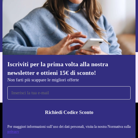
Sicurezza e tranquillità incluse
Acquistando su refurbed hai sempre:
Richiedi codice sconto
Per maggiori informazioni sull’uso dei dati personali, visita la nostra
Normativa sulla privacy
.
Garanzia minima di 12 mesi
su ogni smartphone ricondizionato
Reso gratuito entro 30 giorni
Iscriviti per la prima volta alla nostra
Unisciti a chi sceglie tecnologia affidabile, conveniente e
Scarica l'app di refurbed
newsletter e ottieni 15€ di sconto!
Per iOS e Android
più rispettosa dell’ambiente.
Non farti più scappare le migliori offerte
Richiedi Codice Sconto
REFURBED ITALIA - RETHINK NEW.
Per maggiori informazioni sull’uso dei dati personali, visita la nostra Normativa sulla
SEGUICI SU
privacy