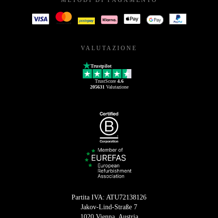
VALUTAZIONE
Trustpilot
TrustScore
4.6
205631
Valutazione
Partita IVA: ATU72138126
Jakov-Lind-Straße 7
1020 Vienna, Austria