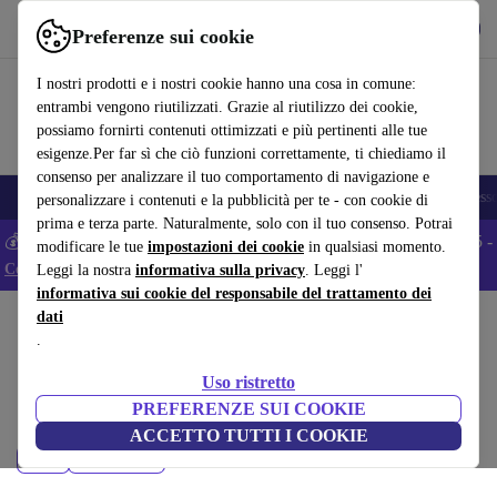
Scarica l’app
Scarica
Preferenze sui cookie
Usa refurbed in modo rapido e semplice
I nostri prodotti e i nostri cookie hanno una cosa in comune:
entrambi vengono riutilizzati. Grazie al riutilizzo dei cookie,
possiamo fornirti contenuti ottimizzati e più pertinenti alle tue
esigenze.Per far sì che ciò funzioni correttamente, ti chiediamo il
consenso per analizzare il tuo comportamento di navigazione e
🎒 Back to school
Smartphone
Portatili
Tablet
Smartwatch
Accesso
personalizzare i contenuti e la pubblicità per te - con cookie di
prima e terza parte. Naturalmente, solo con il tuo consenso. Potrai
💰 Extra -5% su tutti gli smartphone Android - Codice: ANDROID5 -
modificare le tue
impostazioni dei cookie
in qualsiasi momento.
Condizioni
Leggi la nostra
informativa sulla privacy
. Leggi l'
informativa sui cookie del responsabile del trattamento dei
dati
Home
Prodotti
PC Desktop
.
Desktop Lenovo :
Uso ristretto
Desktop Lenovo di alta qualità al miglior prezzo. Elettronica
PREFERENZE SUI COOKIE
ricondizionata con min. 12 mesi di garanzia.
ACCETTO TUTTI I COOKIE
Prezzo
Filtra