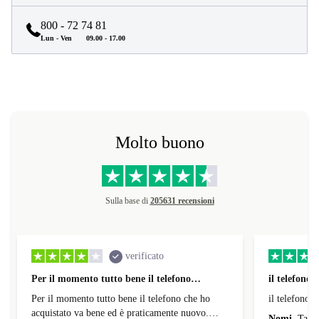
800 - 72 74 81
Lun - Ven
09.00 - 17.00
Molto buono
Sulla base di
205631 recensioni
verificato
Per il momento tutto bene il telefono…
il telefono
Per il momento tutto bene il telefono che ho
il telefono 
acquistato va bene ed è praticamente nuovo.
Nomi
Tatia