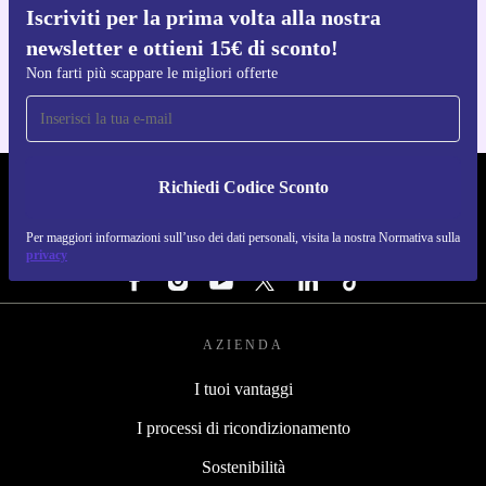
Iscriviti per la prima volta alla nostra
Scarica l'app di refurbed
newsletter e ottieni 15€ di sconto!
Per iOS e Android
Non farti più scappare le migliori offerte
Richiedi Codice Sconto
REFURBED ITALIA - RETHINK NEW.
Per maggiori informazioni sull’uso dei dati personali, visita la nostra Normativa sulla
SEGUICI SU
privacy
AZIENDA
I tuoi vantaggi
I processi di ricondizionamento
Sostenibilità