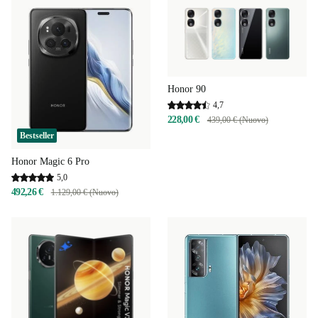
Honor 90
4,7
228,00 €
439,00 € (Nuovo)
Bestseller
Honor Magic 6 Pro
5,0
492,26 €
1.129,00 € (Nuovo)