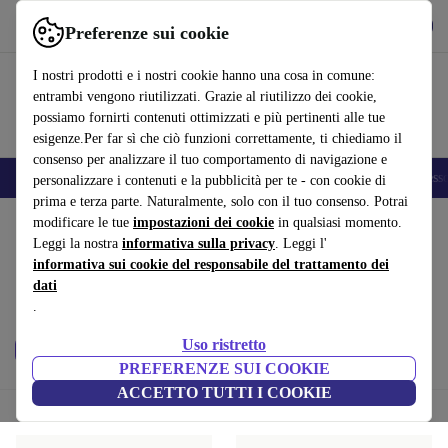
Scarica l’app
Scarica
Preferenze sui cookie
Usa refurbed in modo rapido e semplice
I nostri prodotti e i nostri cookie hanno una cosa in comune:
entrambi vengono riutilizzati. Grazie al riutilizzo dei cookie,
possiamo fornirti contenuti ottimizzati e più pertinenti alle tue
esigenze.Per far sì che ciò funzioni correttamente, ti chiediamo il
consenso per analizzare il tuo comportamento di navigazione e
🎒 Back to school
Smartphone
Portatili
Tablet
Smartwatch
Accesso
personalizzare i contenuti e la pubblicità per te - con cookie di
prima e terza parte. Naturalmente, solo con il tuo consenso. Potrai
Home
modificare le tue
Prodotti
Cellulari & Smartphone
impostazioni dei cookie
in qualsiasi momento.
Leggi la nostra
informativa sulla privacy
. Leggi l'
Cellulari Honor:
informativa sui cookie del responsabile del trattamento dei
dati
Cellulari Honor di alta qualità al miglior prezzo. Elettronica
.
ricondizionata con min. 12 mesi di garanzia.
Uso ristretto
Prezzo
Ultimi modelli
Filtra
PREFERENZE SUI COOKIE
ACCETTO TUTTI I COOKIE
Ordina