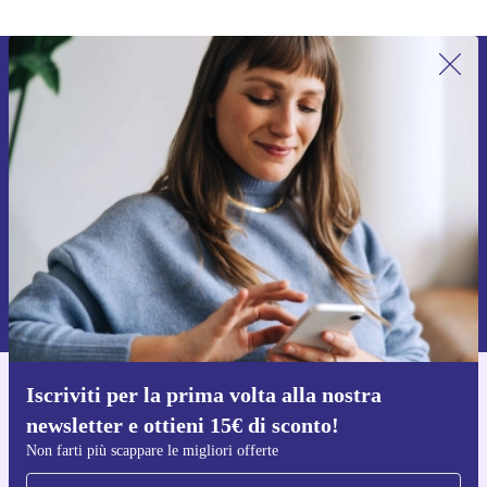
Iscriviti per la prima volta alla nostra
newsletter e ottieni 15€ di sconto!
Non farti più scappare le migliori offerte.
Richiedi codice sconto
Per maggiori informazioni sull’uso dei dati personali, visita la nostra
Normativa sulla privacy
.
Iscriviti per la prima volta alla nostra
Scarica l'app di refurbed
newsletter e ottieni 15€ di sconto!
Per iOS e Android
Non farti più scappare le migliori offerte