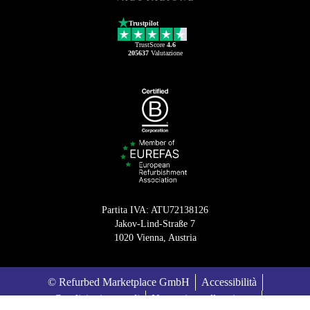
Trustpilot
TrustScore
4.6
205637
Valutazione
Partita IVA: ATU72138126
Jakov-Lind-Straße 7
1020 Vienna, Austria
© Refurbed Marketplace GmbH
Accessibilità
Condizioni generali
Normativa sulla privacy