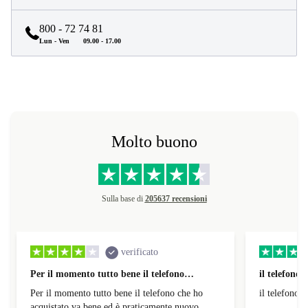
800 - 72 74 81
Lun - Ven
09.00 - 17.00
Molto buono
Sulla base di
205637 recensioni
verificato
Per il momento tutto bene il telefono…
il telefono
Per il momento tutto bene il telefono che ho
il telefono 
acquistato va bene ed è praticamente nuovo.