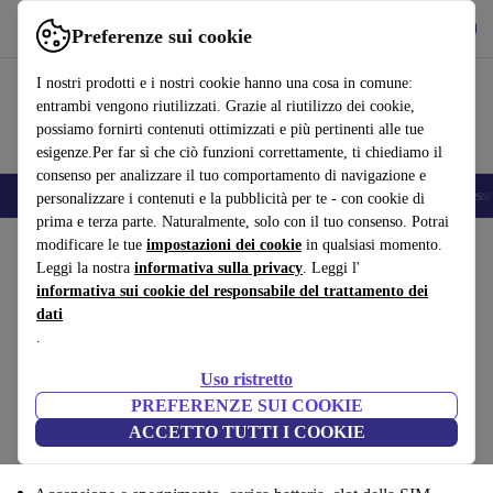
Scarica l’app
Scarica
Preferenze sui cookie
Usa refurbed in modo rapido e semplice
I nostri prodotti e i nostri cookie hanno una cosa in comune:
entrambi vengono riutilizzati. Grazie al riutilizzo dei cookie,
possiamo fornirti contenuti ottimizzati e più pertinenti alle tue
esigenze.Per far sì che ciò funzioni correttamente, ti chiediamo il
consenso per analizzare il tuo comportamento di navigazione e
🎒 Back to school
Smartphone
Portatili
Tablet
Smartwatch
Accesso
personalizzare i contenuti e la pubblicità per te - con cookie di
prima e terza parte. Naturalmente, solo con il tuo consenso. Potrai
modificare le tue
impostazioni dei cookie
in qualsiasi momento.
Vendi il tuo Samsung Galaxy S20plus :
Leggi la nostra
informativa sulla privacy
. Leggi l'
informativa sui cookie del responsabile del trattamento dei
Funzionalità
dati
.
Passaggio 1/4
Uso ristretto
Funzionalità
Specifiche
Offerta
Informazioni
personali
PREFERENZE SUI COOKIE
ACCETTO TUTTI I COOKIE
Controlla se tutto funziona: