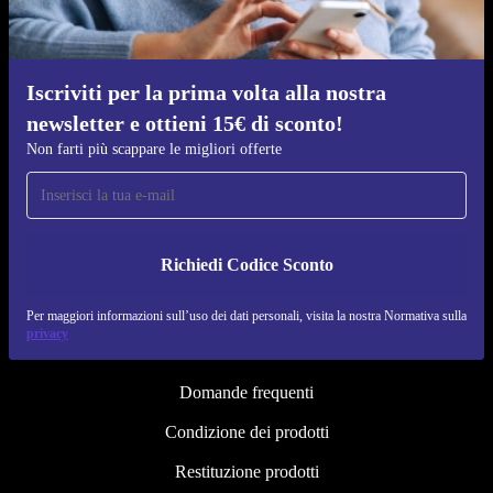
I processi di ricondizionamento
Sostenibilità
Qualità
Iscriviti per la prima volta alla nostra
newsletter e ottieni 15€ di sconto!
Chi siamo
Non farti più scappare le migliori offerte
Lavora con noi
Blog
Stampa
Richiedi Codice Sconto
↪ Engineering
Per maggiori informazioni sull’uso dei dati personali, visita la nostra Normativa sulla
privacy
ASSISTENZA RAPIDA
Domande frequenti
Condizione dei prodotti
Restituzione prodotti