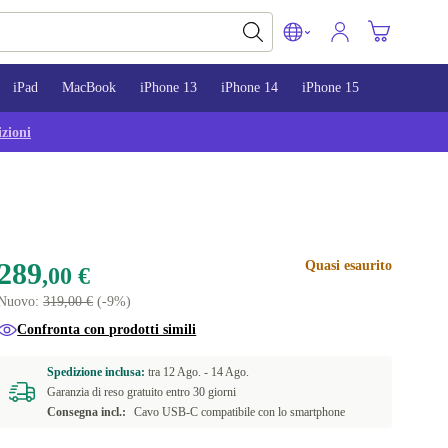
iPad
MacBook
iPhone 13
iPhone 14
iPhone 15
zioni
289
Quasi esaurito
,00 €
Nuovo:
319,00 €
(-9%)
Confronta con prodotti simili
Spedizione inclusa:
tra
12 Ago. -
14 Ago.
Garanzia di reso gratuito entro 30 giorni
Consegna incl.:
Cavo USB-C compatibile con lo smartphone