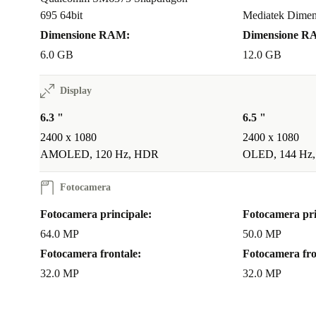
Certo! La velocità del processore, il display ampio e l
695 64bit
Mediatek Dimens
5G lo rendono perfetto per videoconferenze, multitas
Dimensione RAM:
Dimensione R
di documenti ovunque.
6.0 GB
12.0 GB
È facile da portare con sé?
Display
Con il suo design leggero (solo 155 g) e sottile, si inf
6.3 "
6.5 "
comodamente in tasca o nella borsa: ideale per chi è 
2400 x 1080
2400 x 1080
AMOLED, 120 Hz, HDR
OLED, 144 Hz
movimento.
Fotocamera
Scegliendo un Motorola Edge 30 Neo 5G ricondiziona
Fotocamera principale:
Fotocamera pri
passo avanti verso la tecnologia responsabile e sosteni
64.0 MP
50.0 MP
affidabilità, prestazioni e uno stile di vita più green, 
Fotocamera frontale:
Fotocamera fro
compromessi.
32.0 MP
32.0 MP