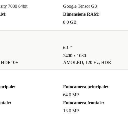
a connettività
ity 7030 64bit
Google Tensor G3
king e gestione
AM:
Dimensione RAM:
8.0 GB
ila
6.1 "
sempre in
2400 x 1080
, HDR10+
AMOLED, 120 Hz, HDR
to, fai un
ncipale:
Fotocamera principale:
bile. Goditi
64.0 MP
senza
ntale:
Fotocamera frontale:
13.0 MP