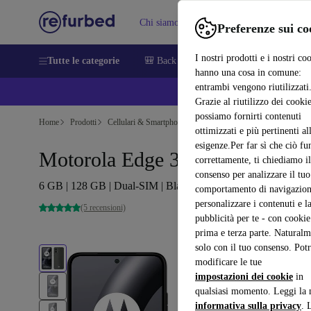
Chi siamo
Vendere
Assistenza
Preferenze sui co
I nostri prodotti e i nostri co
Tutte le categorie
🎒 Back to school
Smartphone
Portat
hanno una cosa in comune:
entrambi vengono riutilizzati
💰 E
Grazie al riutilizzo dei cookie
possiamo fornirti contenuti
Home
Prodotti
Cellulari & Smartphone
Cellulari Motorola
ottimizzati e più pertinenti al
esigenze.Per far sì che ciò fu
Motorola Edge 30 Neo 5G
correttamente, ti chiediamo il
consenso per analizzare il tuo
6 GB | 128 GB | Dual-SIM | Black Onyx
comportamento di navigazion
personalizzare i contenuti e l
(5 recensioni)
pubblicità per te - con cookie
prima e terza parte. Naturalm
solo con il tuo consenso. Potr
modificare le tue
impostazioni dei cookie
in
qualsiasi momento. Leggi la 
informativa sulla privacy
. 