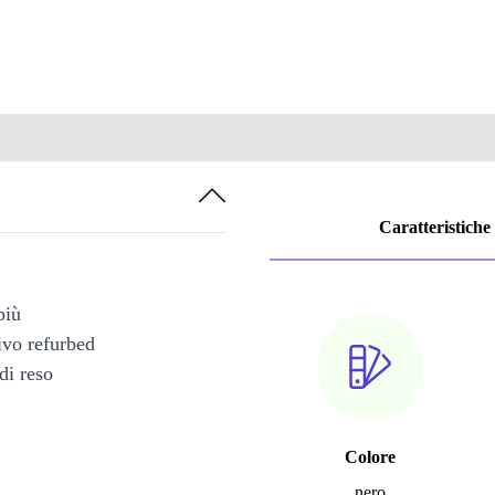
Caratteristiche
più
tivo refurbed
di reso
Colore
nero