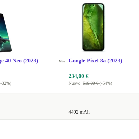
i sprechi
rola Edge 30
tato da
una lunga
e 40 Neo (2023)
vs.
Google Pixel 8a (2023)
iente
234,00 €
(-32%)
Nuovo:
519,00 €
(-54%)
mette di
4492 mAh
ù aggiornate.
re e studiare?