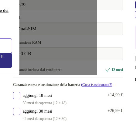
nero
o dei
SIM
Dual-SIM
Dimensione RAM
6.0 GB
I
Garanzia inclusa dal venditore:
12 mesi
Garanzia estesa e sostituzione della batteria
(Cosa è assicurato?)
+14,99 €
aggiungi 18 mesi
30 mesi di copertura (12 + 18)
+26,99 €
aggiungi 30 mesi
42 mesi di copertura (12 + 30)