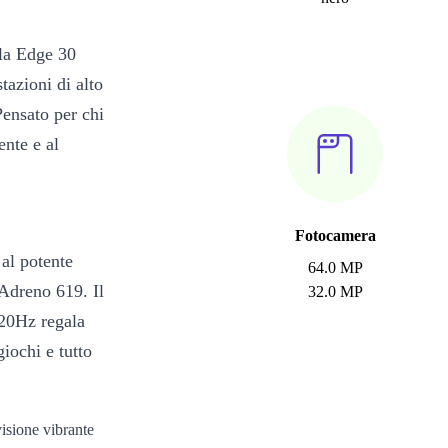
ola Edge 30
azioni di alto
 Pensato per chi
ente e al
Fotocamera
 al potente
64.0 MP
Adreno 619. Il
32.0 MP
120Hz regala
giochi e tutto
isione vibrante