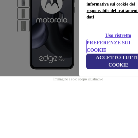
informativa sui cookie del
responsabile del trattament
dati
.
Uso ristretto
PREFERENZE SUI
COOKIE
ACCETTO TUTTI 
COOKIE
Immagine a solo scopo illustrativo