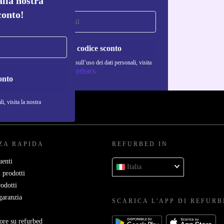
alla nostra
conto!
Richiedi codice sconto
Per maggiori informazioni sull’uso dei dati personali, visita
la nostra
Normativa sulla privacy
.
onto
i, visita la nostra
ZA RAPIDA
REFURBED IN
enti
Italia
 prodotti
rodotti
garanzia
SCARICA L'APP DI REFUR
ore su refurbed