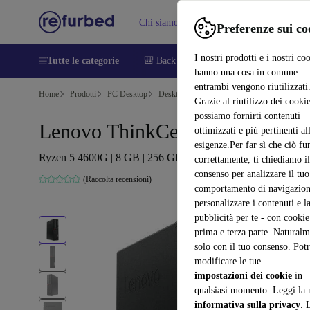
Chi siamo
Vendere
Assistenza
Preferenze sui co
I nostri prodotti e i nostri co
Tutte le categorie
🎒 Back to school
Smartphone
Portat
hanno una cosa in comune:
entrambi vengono riutilizzati
Home
Prodotti
PC Desktop
Desktop Lenovo
Grazie al riutilizzo dei cookie
possiamo fornirti contenuti
Lenovo ThinkCentre M75s SFF
ottimizzati e più pertinenti al
esigenze.Per far sì che ciò fu
Ryzen 5 4600G | 8 GB | 256 GB SSD | Win 11 Pro
correttamente, ti chiediamo il
consenso per analizzare il tuo
(Raccolta recensioni)
comportamento di navigazion
personalizzare i contenuti e l
pubblicità per te - con cookie
prima e terza parte. Naturalm
solo con il tuo consenso. Potr
modificare le tue
impostazioni dei cookie
in
qualsiasi momento. Leggi la 
informativa sulla privacy
. 