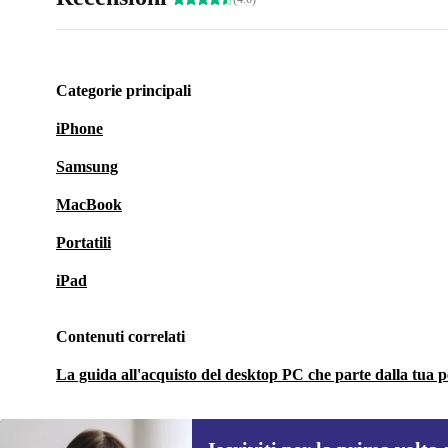
Categorie principali
iPhone
Samsung
MacBook
Portatili
iPad
Contenuti correlati
La guida all'acquisto del desktop PC che parte dalla tua 