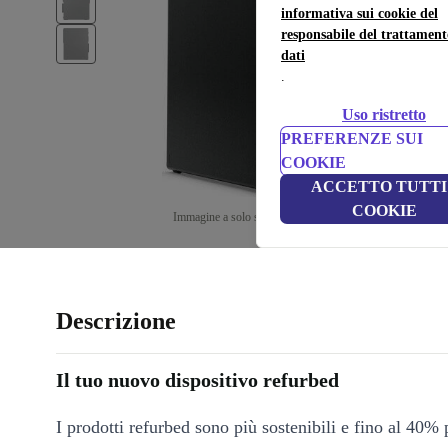
informativa sui cookie del
responsabile del trattament
dati
.
Uso ristretto
PREFERENZE SUI
COOKIE
ACCETTO TUTTI 
COOKIE
Immagine a solo scopo illustrativo
Descrizione
Il tuo nuovo dispositivo refurbed
I prodotti refurbed sono più sostenibili e fino al 40% 