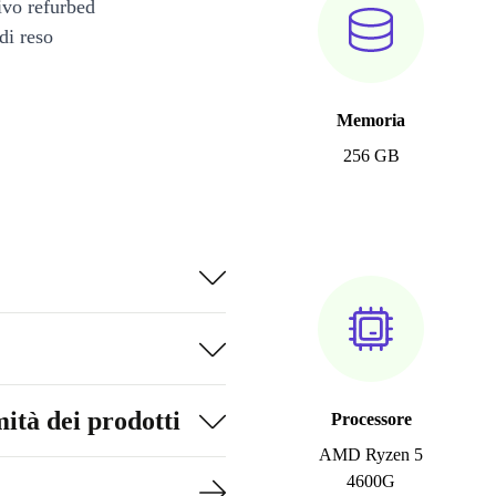
tivo refurbed
di reso
Memoria
256 GB
ità dei prodotti
Processore
AMD Ryzen 5
4600G