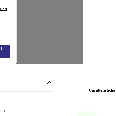
o dei
I
Caratteristiche
più