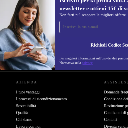
Iscriviti per la prima volta 
newsletter e ottieni 15€ di s
Non farti più scappare le migliori offerte
Iscriviti per la prima volta alla nostra
newsletter e ottieni 15€ di sconto!
Non farti più scappare le migliori offerte.
Richiedi Codice Sc
Per maggiori informazioni sull’uso dei dati personal
REFURBED ITALIA - RETHINK NEW.
Normativa sulla
privacy
AZIENDA
ASSISTEN
I tuoi vantaggi
Domande frequ
I processi di ricondizionamento
Condizione dei
Sostenibilità
Restituzione p
Qualità
Condizioni di 
Chi siamo
Contatti
Lavora con noi
Diventa vendit