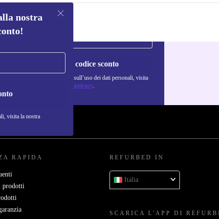
alla nostra
conto!
Richiedi codice sconto
Per maggiori informazioni sull’uso dei dati personali, visita
la nostra
Normativa sulla privacy
.
onto
i, visita la nostra
ZA RAPIDA
REFURBED IN
enti
Italia
 prodotti
rodotti
garanzia
SCARICA L'APP DI REFUR