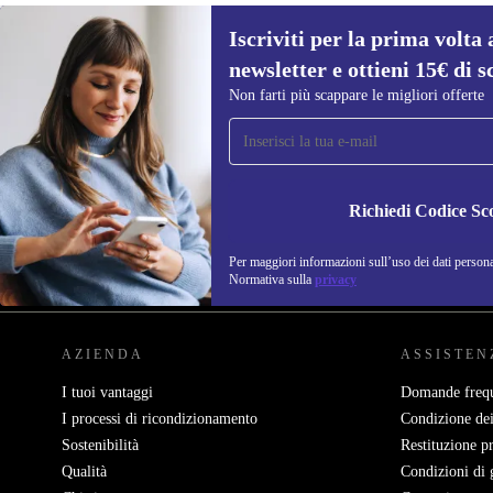
Iscriviti per la prima volta 
949,52 €
Nuovo:
1.029,00 €
(-8%)
newsletter e ottieni 15€ di s
Non farti più scappare le migliori offerte
Iscriviti per la prima volta alla nostra
newsletter e ottieni 15€ di sconto!
Non farti più scappare le migliori offerte.
Richiedi Codice Sc
Per maggiori informazioni sull’uso dei dati personal
REFURBED ITALIA - RETHINK NEW.
Normativa sulla
privacy
AZIENDA
ASSISTEN
I tuoi vantaggi
Domande frequ
I processi di ricondizionamento
Condizione dei
Sostenibilità
Restituzione p
Qualità
Condizioni di 