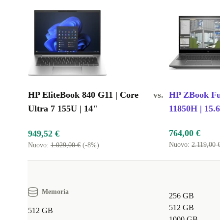
HP EliteBook 840 G11 | Core
vs.
HP ZBook Fur
Ultra 7 155U | 14"
11850H | 15.
764,00 €
949,52 €
Nuovo:
2.119,00 
Nuovo:
1.029,00 €
(-8%)
Memoria
256 GB
512 GB
512 GB
1000 GB