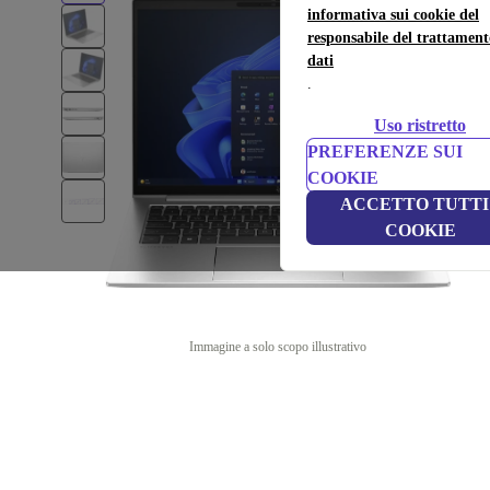
informativa sui cookie del
responsabile del trattament
dati
.
Uso ristretto
PREFERENZE SUI
COOKIE
ACCETTO TUTTI 
COOKIE
Immagine a solo scopo illustrativo