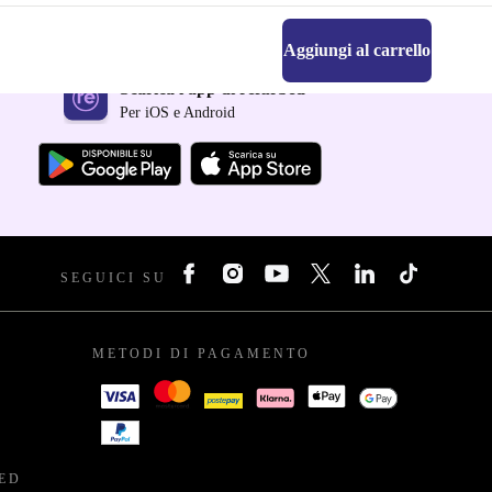
Aggiungi al carrello
Scarica l'app di refurbed
Per iOS e Android
SEGUICI SU
METODI DI PAGAMENTO
BED