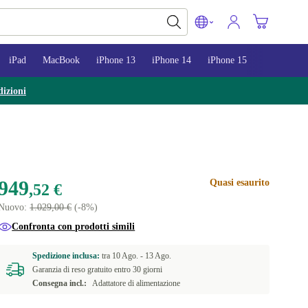
iPad
MacBook
iPhone 13
iPhone 14
iPhone 15
izioni
949
Quasi esaurito
,52 €
Nuovo:
1.029,00 €
(-8%)
Confronta con prodotti simili
Spedizione inclusa:
tra
10 Ago. -
13 Ago.
Garanzia di reso gratuito entro 30 giorni
Consegna incl.:
Adattatore di alimentazione