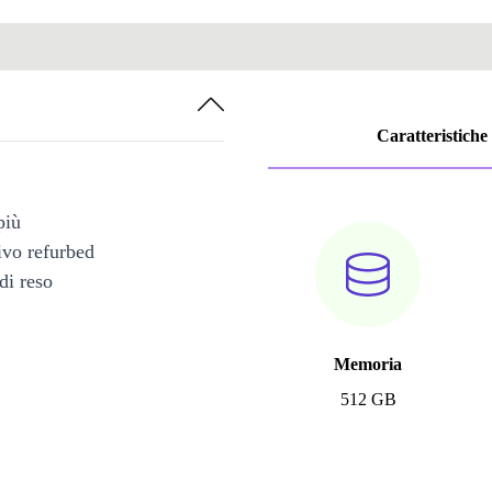
Caratteristiche
più
tivo refurbed
di reso
Memoria
512 GB