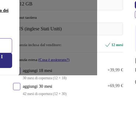
512 GB
o dei
Layout tastiera
US (inglese Stati Uniti)
Garanzia inclusa dal venditore:
12 mesi
I
Garanzia estesa
(Cosa è assicurato?)
+39,99 €
aggiungi 18 mesi
30 mesi di copertura (12 + 18)
+69,99 €
aggiungi 30 mesi
42 mesi di copertura (12 + 30)