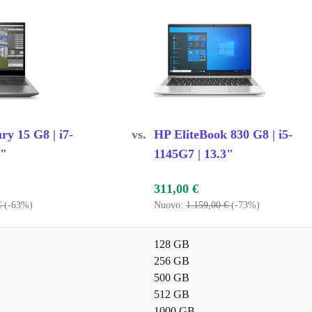
y 15 G8 | i7-
vs.
HP EliteBook 830 G8 | i5-
6"
1145G7 | 13.3"
311,00 €
€
(-63%)
Nuovo:
1.159,00 €
(-73%)
128 GB
256 GB
500 GB
512 GB
1000 GB