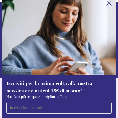
Iscriviti per la prima volta alla nostra
newsletter e ottieni 15€ di sconto!
Non farti più scappare le migliori offerte.
Richiedi codice sconto
Per maggiori informazioni sull’uso dei dati personali, visita la nostra
Normativa sulla privacy
.
Iscriviti per la prima volta alla nostra
newsletter e ottieni 15€ di sconto!
Scarica l'app di refurbed
Per iOS e Android
Non farti più scappare le migliori offerte