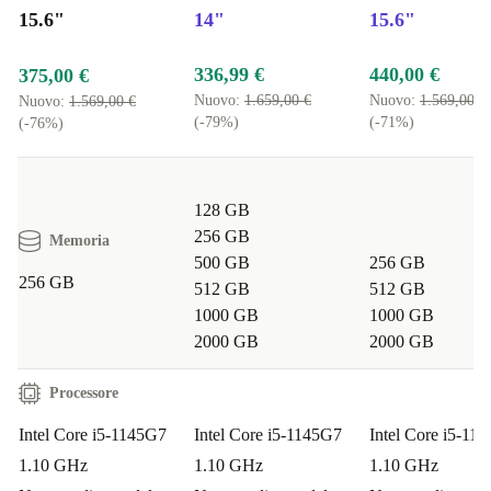
Domande frequenti
15.6"
14"
15.6"
Posso usare il Latitude 5520 per lavorare da remoto?
336,99 €
440,00 €
375,00 €
Sì, grazie alle prestazioni del processore i5 e alla vasta
Nuovo:
1.659,00 €
Nuovo:
1.569,00 €
Nuovo:
1.569,00 €
(-79%)
(-71%)
(-76%)
connettività, puoi gestire videoconferenze, documenti e
multitasking in modo fluido.
128 GB
È adatto per l’università?
Assolutamente. Il display
256 GB
Memoria
Full HD, la batteria di lunga durata e la portabilità lo
500 GB
256 GB
rendono perfetto per lezioni, appunti e progetti.
256 GB
512 GB
512 GB
1000 GB
1000 GB
Il portatile supporta più monitor?
Con le porte
2000 GB
2000 GB
Thunderbolt 4 e HDMI 2.0 puoi collegare facilmente
Processore
monitor esterni per una postazione di lavoro più ampia.
Intel Core i5-1145G7
Intel Core i5-1145G7
Intel Core i5-11
Garanzia e resi
1.10 GHz
1.10 GHz
1.10 GHz