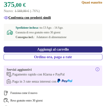
375
Quasi esaurito
,00 €
ES (spagnolo)
+74,99 €
Nuovo:
1.569,00 €
(-76%)
IT (italiano)
+105,99 €
Confronta con prodotti simili
US (inglese Stati Uniti)
Spedizione inclusa:
tra
13 Ago. -
14 Ago.
+265,00 €
Garanzia di reso gratuito entro 30 giorni
Consegna incl.:
Adattatore di alimentazione
Aggiungi al carrello
Ordina ora, paga a rate
Servizi aggiuntivi
Pagamento rapido con Klarna e PayPal
Paga in 3 rate senza interessi con
Funziona come il nuovo
Reso gratuito entro 30 giorni