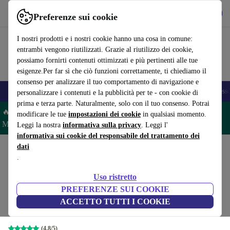
Scarica l’app
Scarica
Preferenze sui cookie
Usa refurbed in modo rapido e semplice
I nostri prodotti e i nostri cookie hanno una cosa in comune:
entrambi vengono riutilizzati. Grazie al riutilizzo dei cookie,
possiamo fornirti contenuti ottimizzati e più pertinenti alle tue
esigenze.Per far sì che ciò funzioni correttamente, ti chiediamo il
consenso per analizzare il tuo comportamento di navigazione e
🎒 Back to school
Smartphone
Portatili
Tablet
Smartwatch
Accesso
personalizzare i contenuti e la pubblicità per te - con cookie di
prima e terza parte. Naturalmente, solo con il tuo consenso. Potrai
🔥 Risparmia il 5% IN PIÙ su MacBook e iPad– Codice:
modificare le tue
impostazioni dei cookie
in qualsiasi momento.
MACPAD5 –
Condizioni
Leggi la nostra
informativa sulla privacy
. Leggi l'
informativa sui cookie del responsabile del trattamento dei
dati
Home
Prodotti
Portatili
Portatili Dell
.
Dell Latitude 5520 | i5-
Uso ristretto
1145G7 | 15.6pollici
375
,00 €
PREFERENZE SUI COOKIE
Nuovo:
1.569,00 €
8 GB | 256 GB SSD | Webcam | Win 11 Pro |
ACCETTO TUTTI I COOKIE
UK
(4,8/5)