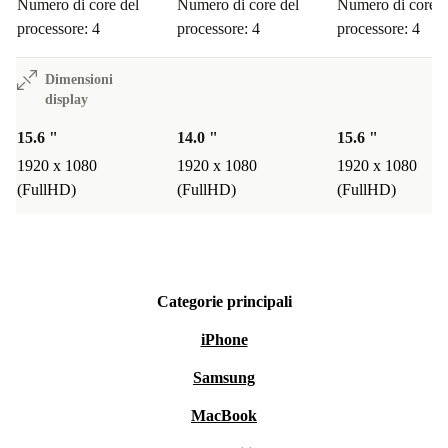
Numero di core del
Numero di core del
Numero di core d
Acquistando questo portatile ricondizionato su refurbed
processore: 4
processore: 4
processore: 4
hai diritto a una
garanzia di 12 mesi
. Se non sei
soddisfatto, puoi restituire il prodotto entro
30 giorni
e
Dimensioni
display
ottenere il rimborso completo.
15.6 "
14.0 "
15.6 "
Con Latitude 5520 ricondizionato scegli affidabilità,
1920 x 1080
1920 x 1080
1920 x 1080
risparmio e una scelta più sostenibile per il futuro. 🌱
(FullHD)
(FullHD)
(FullHD)
Categorie principali
iPhone
Samsung
MacBook