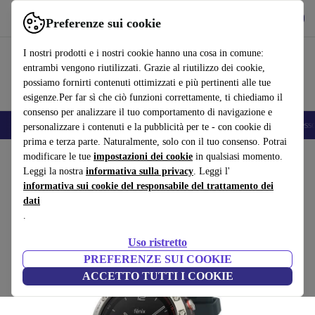
Scarica l’app
Scarica
Preferenze sui cookie
Usa refurbed in modo rapido e semplice
I nostri prodotti e i nostri cookie hanno una cosa in comune:
entrambi vengono riutilizzati. Grazie al riutilizzo dei cookie,
possiamo fornirti contenuti ottimizzati e più pertinenti alle tue
esigenze.Per far sì che ciò funzioni correttamente, ti chiediamo il
consenso per analizzare il tuo comportamento di navigazione e
🎒 Back to school
Smartphone
Portatili
Tablet
Smartwatch
Accesso
personalizzare i contenuti e la pubblicità per te - con cookie di
prima e terza parte. Naturalmente, solo con il tuo consenso. Potrai
Home
modificare le tue
Prodotti
Smartwatch
impostazioni dei cookie
in qualsiasi momento.
Leggi la nostra
informativa sulla privacy
. Leggi l'
Garmin Fenix 5 (2017)
informativa sui cookie del responsabile del trattamento dei
dati
argento | blu
.
(Raccolta recensioni)
Uso ristretto
PREFERENZE SUI COOKIE
ACCETTO TUTTI I COOKIE