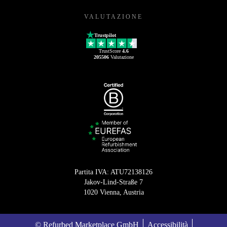
VALUTAZIONE
Trustpilot
TrustScore
4.6
205506
Valutazione
Partita IVA: ATU72138126
Jakov-Lind-Straße 7
1020 Vienna, Austria
© Refurbed Marketplace GmbH
Accessibilità