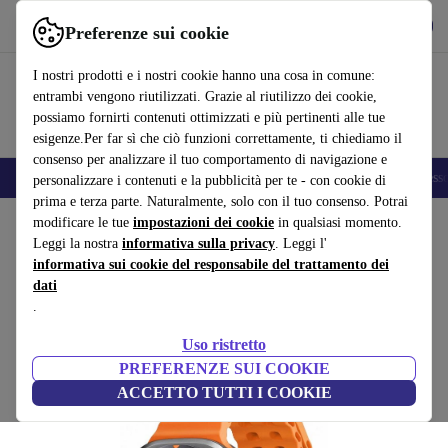
Scarica l’app
Scarica
Preferenze sui cookie
Usa refurbed in modo rapido e semplice
I nostri prodotti e i nostri cookie hanno una cosa in comune:
entrambi vengono riutilizzati. Grazie al riutilizzo dei cookie,
possiamo fornirti contenuti ottimizzati e più pertinenti alle tue
esigenze.Per far sì che ciò funzioni correttamente, ti chiediamo il
consenso per analizzare il tuo comportamento di navigazione e
🎒 Back to school
Smartphone
Portatili
Tablet
Smartwatch
Accesso
personalizzare i contenuti e la pubblicità per te - con cookie di
prima e terza parte. Naturalmente, solo con il tuo consenso. Potrai
Home
modificare le tue
Prodotti
Smartwatch
impostazioni dei cookie
in qualsiasi momento.
Leggi la nostra
informativa sulla privacy
. Leggi l'
Samsung Galaxy Watch Ultra
informativa sui cookie del responsabile del trattamento dei
dati
(2024)
303
,99 €
.
Nuovo:
699,00 €
Titanium Gray | Marine Band | arancione
Uso ristretto
(4,9/5)
PREFERENZE SUI COOKIE
ACCETTO TUTTI I COOKIE