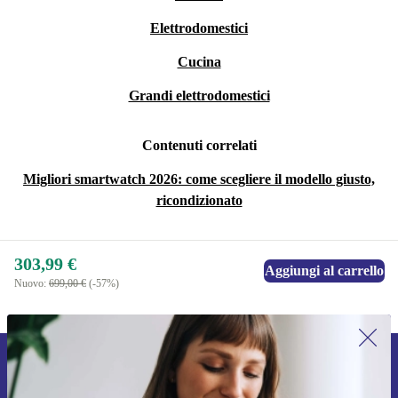
Elettrodomestici
Cucina
Grandi elettrodomestici
Contenuti correlati
Migliori smartwatch 2026: come scegliere il modello giusto,
ricondizionato
303,99 €
Aggiungi al carrello
Nuovo:
699,00 €
(-57%)
Iscriviti per la prima volta alla nostra
newsletter e ottieni 15€ di sconto!