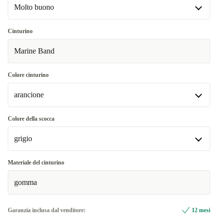
Molto buono
Molto buono
Cinturino
Marine Band
Ottimo
Più venduto
+36,00 €
Colore cinturino
arancione
arancione
Colore della scocca
Disponibile in altre combinazioni
grigio
bianco
+58,00 €
grigio
Materiale del cinturino
grigio
+3,07 €
Disponibile in altre combinazioni
gomma
argento
+3,07 €
Garanzia inclusa dal venditore:
12 mesi