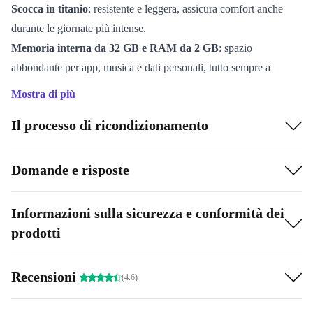
Scocca in titanio
: resistente e leggera, assicura comfort anche
durante le giornate più intense.
Memoria interna da 32 GB e RAM da 2 GB
: spazio
abbondante per app, musica e dati personali, tutto sempre a
portata di polso.
Mostra di più
Compatibilità Android 11 e superiore
: connessione immediata
Il processo di ricondizionamento
con il tuo smartphone per notifiche, chiamate e tanto altro.
Sensori avanzati
: accelerometro, giroscopio, sensore di
luminosità, barometro e termometro monitorano le tue attività e il
Domande e risposte
benessere quotidiano.
Connettività completa
: WiFi, Bluetooth 5.3, NFC e 4G per
Informazioni sulla sicurezza e conformità dei
restare sempre in contatto e aggiornato.
prodotti
Dimensioni ottimizzate
: cassa da 47 mm e uno spessore di soli
12,1 mm per un design che si adatta a ogni stile.
Recensioni
(4.6)
Scegliere un Galaxy Watch Ultra ricondizionato significa