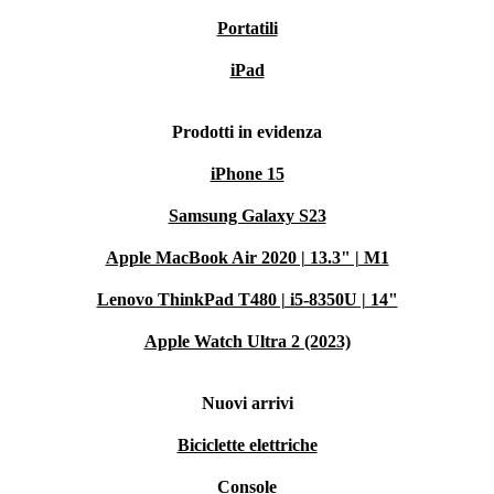
Portatili
Garanzia e reso
iPad
Il prodotto ricondizionato è coperto da una garanzia di
Prodotti in evidenza
12 mesi. Se cambi idea, puoi restituirlo entro 30 giorni
dall’acquisto: massima sicurezza e nessun rischio.
iPhone 15
Samsung Galaxy S23
Scegli Galaxy Watch Ultra ricondizionato: la tecnologia
che ti migliora la vita, nel rispetto dell’ambiente.
Apple MacBook Air 2020 | 13.3" | M1
Lenovo ThinkPad T480 | i5-8350U | 14"
Apple Watch Ultra 2 (2023)
Nuovi arrivi
Biciclette elettriche
Console