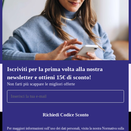
Non farti più scappare le migliori offerte.
Richiedi codice sconto
Per maggiori informazioni sull’uso dei dati personali, visita la nostra
Normativa sulla privacy
.
Iscriviti per la prima volta alla nostra
newsletter e ottieni 15€ di sconto!
Scarica l'app di refurbed
Per iOS e Android
Non farti più scappare le migliori offerte
Richiedi Codice Sconto
REFURBED ITALIA - RETHINK NEW.
Per maggiori informazioni sull’uso dei dati personali, visita la nostra Normativa sulla