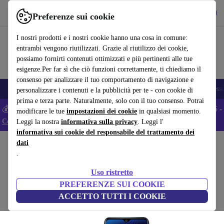
Scarica l’app
Scarica
Preferenze sui cookie
Usa refurbed in modo rapido e semplice
I nostri prodotti e i nostri cookie hanno una cosa in comune:
entrambi vengono riutilizzati. Grazie al riutilizzo dei cookie,
possiamo fornirti contenuti ottimizzati e più pertinenti alle tue
esigenze.Per far sì che ciò funzioni correttamente, ti chiediamo il
consenso per analizzare il tuo comportamento di navigazione e
🎒 Back to school
Smartphone
Portatili
Tablet
Smartwatch
Accesso
personalizzare i contenuti e la pubblicità per te - con cookie di
prima e terza parte. Naturalmente, solo con il tuo consenso. Potrai
💰 Extra -5% su tutti gli smartphone Android - Codice: ANDROID5 -
modificare le tue
impostazioni dei cookie
in qualsiasi momento.
Condizioni
Leggi la nostra
informativa sulla privacy
. Leggi l'
informativa sui cookie del responsabile del trattamento dei
dati
Home
Prodotti
Cellulari & Smartphone
Cellulari Wiko
.
Wiko Power U30
Uso ristretto
4 GB | 128 GB | Dual-SIM | Carbon Blue
PREFERENZE SUI COOKIE
ACCETTO TUTTI I COOKIE
(Raccolta recensioni)