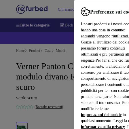
Chi siamo
Vendere
Assistenza
Preferenze sui co
I nostri prodotti e i nostri co
Tutte le categorie
🎒 Back to school
Smartphone
Portat
hanno una cosa in comune:
entrambi vengono riutilizzati
💰 E
Grazie al riutilizzo dei cookie
possiamo fornirti contenuti
Home
Prodotti
Casa
Mobili
ottimizzati e più pertinenti al
esigenze.Per far sì che ciò fu
Verner Panton Cloverleaf
correttamente, ti chiediamo il
consenso per analizzare il tuo
modulo divano Rechts verde
comportamento di navigazion
scuro
personalizzare i contenuti e l
pubblicità per te - con cookie
prima e terza parte. Naturalm
verde scuro
solo con il tuo consenso. Potr
(Raccolta recensioni)
modificare le tue
impostazioni dei cookie
in
qualsiasi momento. Leggi la 
informativa sulla privacy
. 