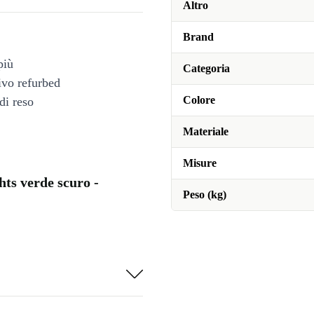
Altro
Brand
più
Categoria
tivo refurbed
Colore
di reso
Materiale
Misure
ts verde scuro -
Peso (kg)