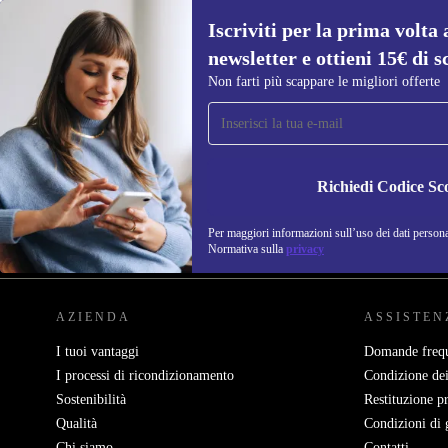
Iscriviti per la prima volta 
newsletter e ottieni 15€ di s
Non farti più scappare le migliori offerte
Iscriviti per la prima volta alla nostra
newsletter e ottieni 15€ di sconto!
Non farti più scappare le migliori offerte.
Richiedi Codice Sc
Per maggiori informazioni sull’uso dei dati personal
REFURBED ITALIA - RETHINK NEW.
Normativa sulla
privacy
AZIENDA
ASSISTEN
I tuoi vantaggi
Domande frequ
I processi di ricondizionamento
Condizione dei
Sostenibilità
Restituzione p
Qualità
Condizioni di 
Chi siamo
Contatti