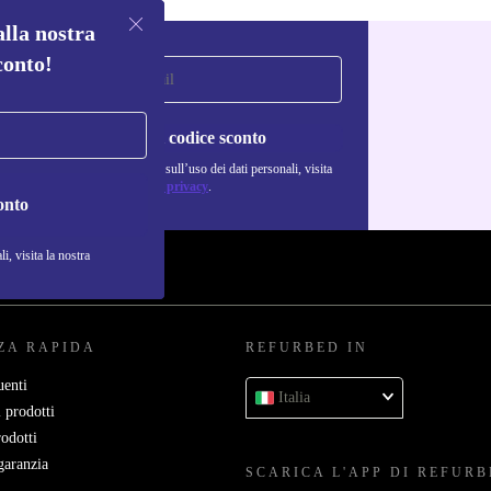
alla nostra
conto!
Richiedi codice sconto
Per maggiori informazioni sull’uso dei dati personali, visita
la nostra
Normativa sulla privacy
.
onto
i, visita la nostra
ZA RAPIDA
REFURBED IN
enti
Italia
 prodotti
rodotti
garanzia
SCARICA L'APP DI REFUR