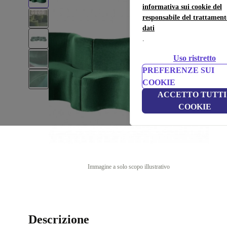
informativa sui cookie del
responsabile del trattament
dati
.
Uso ristretto
PREFERENZE SUI
COOKIE
ACCETTO TUTTI 
COOKIE
Immagine a solo scopo illustrativo
Descrizione