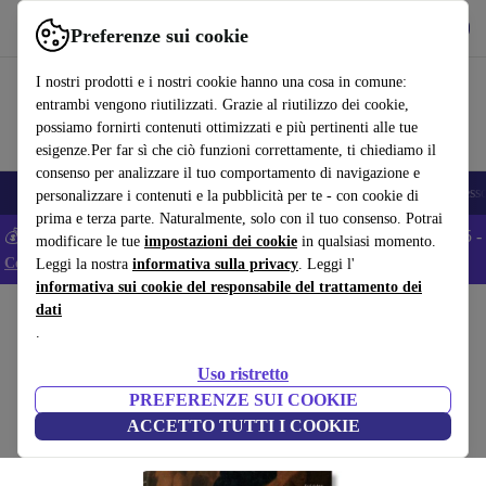
Scarica l’app
Scarica
Preferenze sui cookie
Usa refurbed in modo rapido e semplice
I nostri prodotti e i nostri cookie hanno una cosa in comune:
entrambi vengono riutilizzati. Grazie al riutilizzo dei cookie,
possiamo fornirti contenuti ottimizzati e più pertinenti alle tue
esigenze.Per far sì che ciò funzioni correttamente, ti chiediamo il
consenso per analizzare il tuo comportamento di navigazione e
🎒 Back to school
Smartphone
Portatili
Tablet
Smartwatch
Accesso
personalizzare i contenuti e la pubblicità per te - con cookie di
prima e terza parte. Naturalmente, solo con il tuo consenso. Potrai
💰 Extra -5% su tutti gli smartphone Android - Codice: ANDROID5 -
modificare le tue
impostazioni dei cookie
in qualsiasi momento.
Condizioni
Leggi la nostra
informativa sulla privacy
. Leggi l'
informativa sui cookie del responsabile del trattamento dei
dati
Home
Prodotti
Casa
Mobili
.
Vermeer. L'opera completa in tedesco
Uso ristretto
bianco
PREFERENZE SUI COOKIE
ACCETTO TUTTI I COOKIE
(Raccolta recensioni)