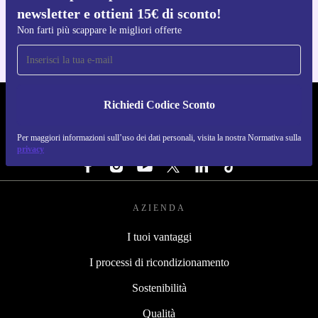
newsletter e ottieni 15€ di sconto!
Per iOS e Android
Non farti più scappare le migliori offerte
Richiedi Codice Sconto
REFURBED ITALIA - RETHINK NEW.
Per maggiori informazioni sull’uso dei dati personali, visita la nostra Normativa sulla
SEGUICI SU
privacy
AZIENDA
I tuoi vantaggi
I processi di ricondizionamento
Sostenibilità
Qualità