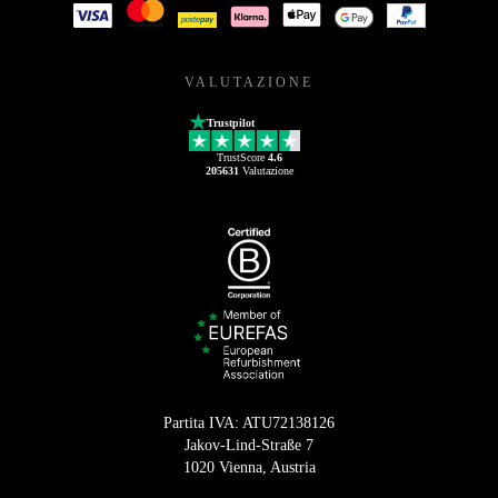
VALUTAZIONE
Trustpilot
TrustScore
4.6
205631
Valutazione
Partita IVA: ATU72138126
Jakov-Lind-Straße 7
1020 Vienna, Austria