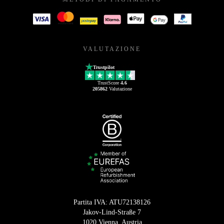
VALUTAZIONE
Trustpilot
TrustScore
4.6
205862
Valutazione
Partita IVA: ATU72138126
Jakov-Lind-Straße 7
1020 Vienna, Austria