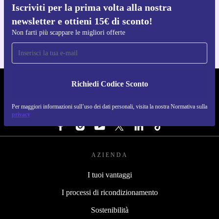
Iscriviti per la prima volta alla nostra
Scarica l'app di refurbed
newsletter e ottieni 15€ di sconto!
Per iOS e Android
Non farti più scappare le migliori offerte
Richiedi Codice Sconto
REFURBED ITALIA - RETHINK NEW.
Per maggiori informazioni sull’uso dei dati personali, visita la nostra Normativa sulla
SEGUICI SU
privacy
AZIENDA
I tuoi vantaggi
I processi di ricondizionamento
Sostenibilità