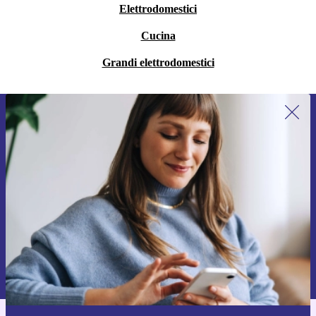
Elettrodomestici
Cucina
Grandi elettrodomestici
Iscriviti per la prima volta alla nostra
newsletter e ottieni 15€ di sconto!
Non farti più scappare le migliori offerte.
Richiedi codice sconto
Per maggiori informazioni sull’uso dei dati personali, visita la nostra
Normativa sulla privacy
.