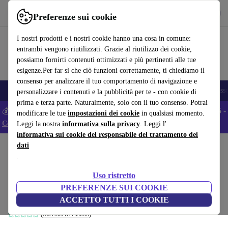
Scarica l’app
Scarica
Preferenze sui cookie
Usa refurbed in modo rapido e semplice
I nostri prodotti e i nostri cookie hanno una cosa in comune:
entrambi vengono riutilizzati. Grazie al riutilizzo dei cookie,
possiamo fornirti contenuti ottimizzati e più pertinenti alle tue
esigenze.Per far sì che ciò funzioni correttamente, ti chiediamo il
consenso per analizzare il tuo comportamento di navigazione e
🎒 Back to school
Smartphone
Portatili
Tablet
Smartwatch
Accesso
personalizzare i contenuti e la pubblicità per te - con cookie di
prima e terza parte. Naturalmente, solo con il tuo consenso. Potrai
💰 Extra -5% su tutti gli smartphone Android - Codice: ANDROID5 -
modificare le tue
impostazioni dei cookie
in qualsiasi momento.
Condizioni
Leggi la nostra
informativa sulla privacy
. Leggi l'
informativa sui cookie del responsabile del trattamento dei
dati
Home
Prodotti
Casa
Mobili
.
Type. A Visual History of Typefaces &
Uso ristretto
Graphic Styles
PREFERENZE SUI COOKIE
bianco
ACCETTO TUTTI I COOKIE
(Raccolta recensioni)