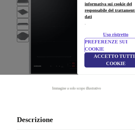
informativa sui cookie del
responsabile del trattament
dati
.
Uso ristretto
PREFERENZE SUI
COOKIE
ACCETTO TUTTI 
COOKIE
Immagine a solo scopo illustrativo
Descrizione