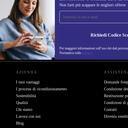
Non farti più scappare le migliori offerte
Iscriviti per la prima volta alla nostra
newsletter e ottieni 15€ di sconto!
Non farti più scappare le migliori offerte.
Richiedi Codice Sc
Per maggiori informazioni sull’uso dei dati personal
REFURBED ITALIA - RETHINK NEW.
Normativa sulla
privacy
AZIENDA
ASSISTEN
I tuoi vantaggi
Domande frequ
I processi di ricondizionamento
Condizione dei
Sostenibilità
Restituzione p
Qualità
Condizioni di 
Chi siamo
Contatti
Lavora con noi
Diventa vendit
Blog