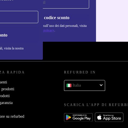
Richiedi codice sconto
Per maggiori informazioni sull’uso dei dati personali, visita
la nostra
Normativa sulla privacy
.
onto
i, visita la nostra
ZA RAPIDA
REFURBED IN
enti
Italia
 prodotti
rodotti
garanzia
SCARICA L'APP DI REFUR
ore su refurbed