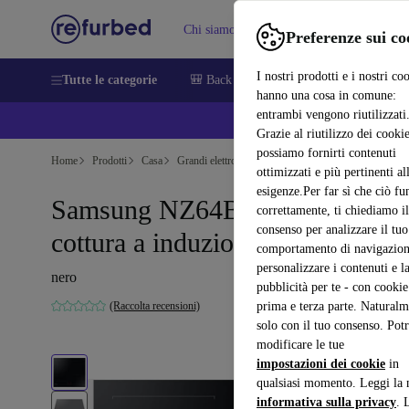
Chi siamo
Vendere
Assistenza
Preferenze sui co
I nostri prodotti e i nostri co
Tutte le categorie
🎒 Back to school
Smartphone
Portat
hanno una cosa in comune:
entrambi vengono riutilizzati
💰 E
Grazie al riutilizzo dei cookie
possiamo fornirti contenuti
Home
Prodotti
Casa
Grandi elettrodomestici
ottimizzati e più pertinenti al
esigenze.Per far sì che ciò fu
Samsung NZ64B6056JK Piano
correttamente, ti chiediamo il
consenso per analizzare il tuo
cottura a induzione
comportamento di navigazion
personalizzare i contenuti e l
nero
pubblicità per te - con cookie
(Raccolta recensioni)
prima e terza parte. Naturalm
solo con il tuo consenso. Potr
modificare le tue
impostazioni dei cookie
in
qualsiasi momento. Leggi la 
informativa sulla privacy
. 