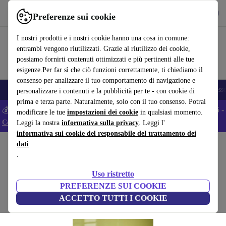
Scarica l’app
Scarica
Preferenze sui cookie
Usa refurbed in modo rapido e semplice
I nostri prodotti e i nostri cookie hanno una cosa in comune:
entrambi vengono riutilizzati. Grazie al riutilizzo dei cookie,
possiamo fornirti contenuti ottimizzati e più pertinenti alle tue
esigenze.Per far sì che ciò funzioni correttamente, ti chiediamo il
consenso per analizzare il tuo comportamento di navigazione e
🎒 Back to school
Smartphone
Portatili
Tablet
Smartwatch
Accesso
personalizzare i contenuti e la pubblicità per te - con cookie di
prima e terza parte. Naturalmente, solo con il tuo consenso. Potrai
💰 Extra -5% su tutti gli smartphone Android - Codice: ANDROID5 -
modificare le tue
impostazioni dei cookie
in qualsiasi momento.
Condizioni
Leggi la nostra
informativa sulla privacy
. Leggi l'
informativa sui cookie del responsabile del trattamento dei
dati
Home
Prodotti
Casa
Mobili
.
Rest Sedia da ufficio grigio scuro
Uso ristretto
grigio
PREFERENZE SUI COOKIE
ACCETTO TUTTI I COOKIE
(Raccolta recensioni)