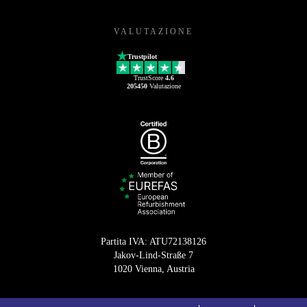
VALUTAZIONE
Trustpilot
TrustScore
4.6
205450
Valutazione
Partita IVA: ATU72138126
Jakov-Lind-Straße 7
1020 Vienna, Austria