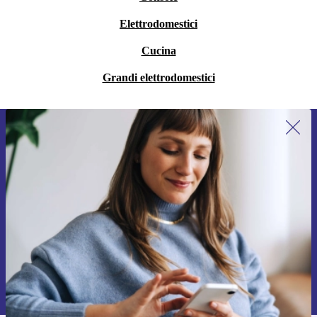
Elettrodomestici
Cucina
Grandi elettrodomestici
Iscriviti per la prima volta alla nostra
newsletter e ottieni 15€ di sconto!
Non farti più scappare le migliori offerte.
Richiedi codice sconto
Per maggiori informazioni sull’uso dei dati personali, visita la nostra
Normativa sulla privacy
.