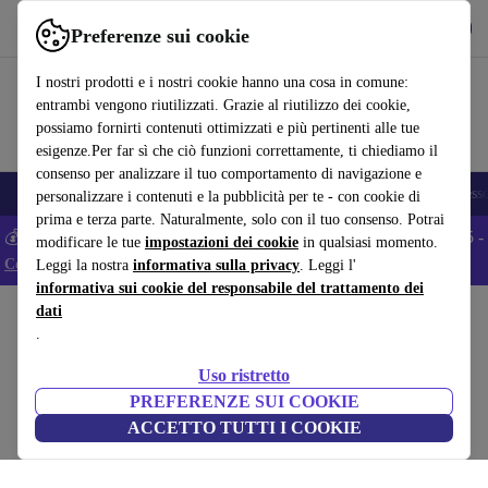
Scarica l’app
Scarica
Preferenze sui cookie
Usa refurbed in modo rapido e semplice
I nostri prodotti e i nostri cookie hanno una cosa in comune:
entrambi vengono riutilizzati. Grazie al riutilizzo dei cookie,
possiamo fornirti contenuti ottimizzati e più pertinenti alle tue
esigenze.Per far sì che ciò funzioni correttamente, ti chiediamo il
consenso per analizzare il tuo comportamento di navigazione e
🎒 Back to school
Smartphone
Portatili
Tablet
Smartwatch
Accesso
personalizzare i contenuti e la pubblicità per te - con cookie di
prima e terza parte. Naturalmente, solo con il tuo consenso. Potrai
💰 Extra -5% su tutti gli smartphone Android - Codice: ANDROID5 -
modificare le tue
impostazioni dei cookie
in qualsiasi momento.
Condizioni
Leggi la nostra
informativa sulla privacy
. Leggi l'
informativa sui cookie del responsabile del trattamento dei
dati
Home
Prodotti
Casa
Mobili
.
Rely HW70 Stuhl all'aperto nero
Uso ristretto
nero
PREFERENZE SUI COOKIE
ACCETTO TUTTI I COOKIE
(Raccolta recensioni)