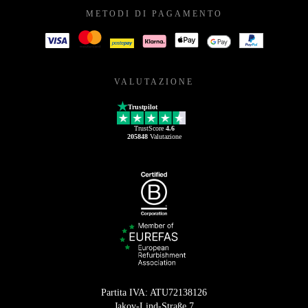
METODI DI PAGAMENTO
VALUTAZIONE
Trustpilot
TrustScore
4.6
205848
Valutazione
Partita IVA: ATU72138126
Jakov-Lind-Straße 7