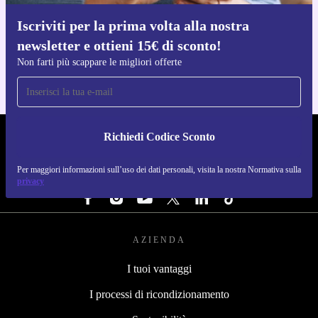
Iscriviti per la prima volta alla nostra
Scarica l'app di refurbed
newsletter e ottieni 15€ di sconto!
Per iOS e Android
Non farti più scappare le migliori offerte
Richiedi Codice Sconto
REFURBED ITALIA - RETHINK NEW.
Per maggiori informazioni sull’uso dei dati personali, visita la nostra Normativa sulla
SEGUICI SU
privacy
AZIENDA
I tuoi vantaggi
I processi di ricondizionamento