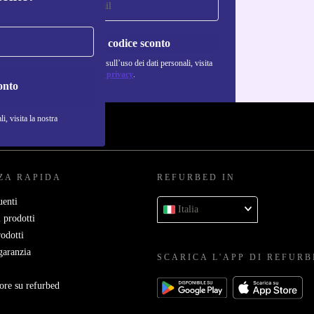
Richiedi codice sconto
Per maggiori informazioni sull’uso dei dati personali, visita
la nostra
Normativa sulla privacy
.
onto
i, visita la nostra
ZA RAPIDA
REFURBED IN
enti
Italia
 prodotti
rodotti
garanzia
SCARICA L'APP DI REFUR
ore su refurbed