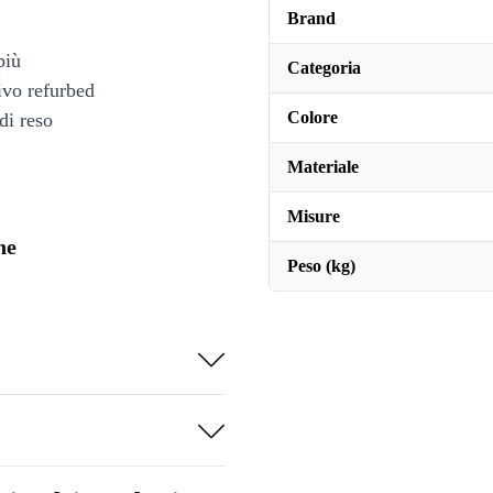
Brand
più
Categoria
tivo refurbed
Colore
di reso
Materiale
Misure
ne
Peso (kg)