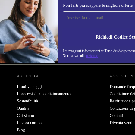
Non farti più scappare le migliori offerte
Iscriviti per la prima volta alla nostra
newsletter e ottieni 15€ di sconto!
Non farti più scappare le migliori offerte.
Richiedi Codice Sc
Per maggiori informazioni sull’uso dei dati personal
REFURBED ITALIA - RETHINK NEW.
Normativa sulla
privacy
AZIENDA
ASSISTEN
I tuoi vantaggi
Domande frequ
I processi di ricondizionamento
Condizione dei
Sostenibilità
Restituzione p
Qualità
Condizioni di 
Chi siamo
Contatti
Lavora con noi
Diventa vendit
Blog