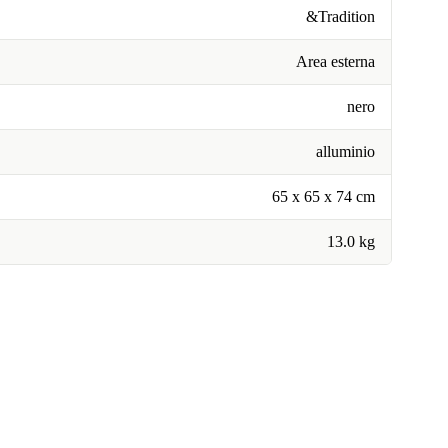
&Tradition
Area esterna
nero
alluminio
65 x 65 x 74 cm
13.0 kg