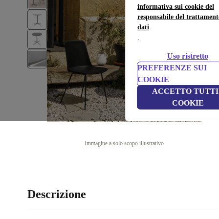
informativa sui cookie del
responsabile del trattament
dati
.
Uso ristretto
PREFERENZE SUI
COOKIE
ACCETTO TUTTI 
COOKIE
Immagine a solo scopo illustrativo
Descrizione