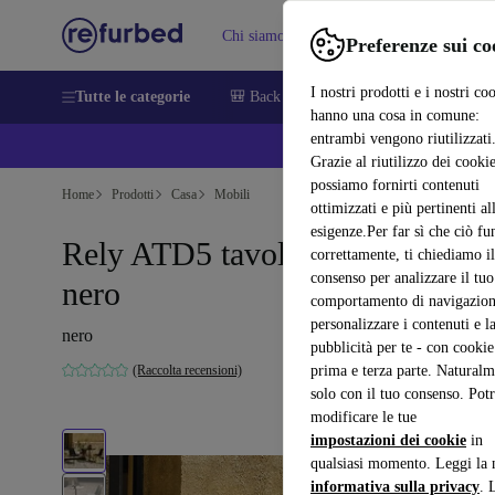
Chi siamo
Vendere
Assistenza
Preferenze sui co
I nostri prodotti e i nostri co
Tutte le categorie
🎒 Back to school
Smartphone
Portat
hanno una cosa in comune:
entrambi vengono riutilizzati
💰 E
Grazie al riutilizzo dei cookie
possiamo fornirti contenuti
Home
Prodotti
Casa
Mobili
ottimizzati e più pertinenti al
esigenze.Per far sì che ciò fu
Rely ATD5 tavolo da esterno
correttamente, ti chiediamo il
consenso per analizzare il tuo
nero
comportamento di navigazion
personalizzare i contenuti e l
nero
pubblicità per te - con cookie
(Raccolta recensioni)
prima e terza parte. Naturalm
solo con il tuo consenso. Potr
modificare le tue
impostazioni dei cookie
in
qualsiasi momento. Leggi la 
informativa sulla privacy
. 