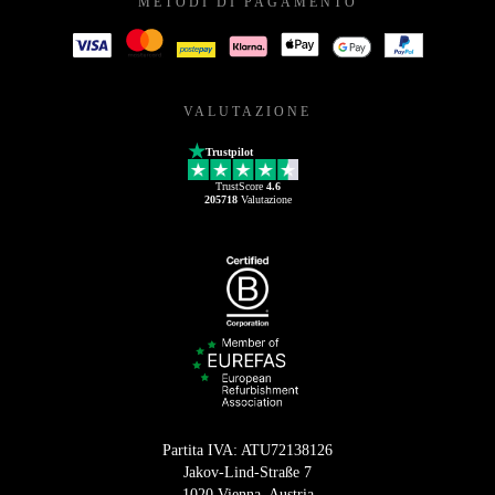
METODI DI PAGAMENTO
VALUTAZIONE
Trustpilot
TrustScore
4.6
205718
Valutazione
Partita IVA: ATU72138126
Jakov-Lind-Straße 7
1020 Vienna, Austria