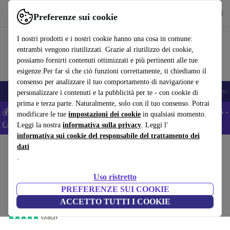
Scarica l’app
Scarica
Preferenze sui cookie
Usa refurbed in modo rapido e semplice
I nostri prodotti e i nostri cookie hanno una cosa in comune:
entrambi vengono riutilizzati. Grazie al riutilizzo dei cookie,
possiamo fornirti contenuti ottimizzati e più pertinenti alle tue
esigenze.Per far sì che ciò funzioni correttamente, ti chiediamo il
consenso per analizzare il tuo comportamento di navigazione e
🎒 Back to school
Smartphone
Portatili
Tablet
Smartwatch
Accesso
personalizzare i contenuti e la pubblicità per te - con cookie di
prima e terza parte. Naturalmente, solo con il tuo consenso. Potrai
💰 Extra -5% su tutti gli smartphone Android - Codice: ANDROID5 -
modificare le tue
impostazioni dei cookie
in qualsiasi momento.
Condizioni
Leggi la nostra
informativa sulla privacy
. Leggi l'
informativa sui cookie del responsabile del trattamento dei
dati
Home
Prodotti
Salute e bellezza
Cura del corpo
.
Philips Shaver Series 7000 Rasoio
Uso ristretto
elettrico a umido e a secco
PREFERENZE SUI COOKIE
nero/blu
ACCETTO TUTTI I COOKIE
(5,0/5)