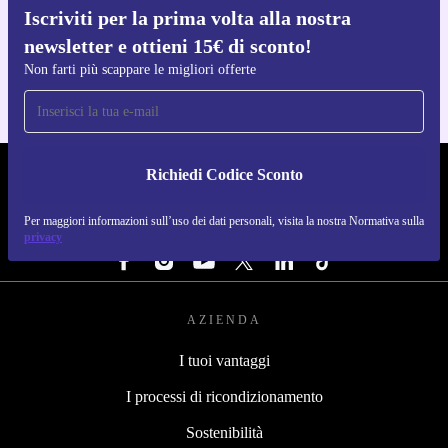
lasciati sorprendere da una rasatura innovativa,
Iscriviti per la prima volta alla nostra
Scarica l'app di refurbed
newsletter e ottieni 15€ di sconto!
sostenibile e su misura per te.
Per iOS e Android
Non farti più scappare le migliori offerte
Richiedi Codice Sconto
REFURBED ITALIA - RETHINK NEW.
Per maggiori informazioni sull’uso dei dati personali, visita la nostra Normativa sulla
SEGUICI SU
privacy
AZIENDA
I tuoi vantaggi
I processi di ricondizionamento
Sostenibilità