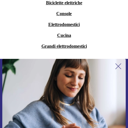
Biciclette elettriche
Console
Elettrodomestici
Cucina
Grandi elettrodomestici
Iscriviti per la prima volta alla nostra
newsletter e ottieni 15€ di sconto!
Non farti più scappare le migliori offerte.
Richiedi codice sconto
Per maggiori informazioni sull’uso dei dati personali, visita la nostra