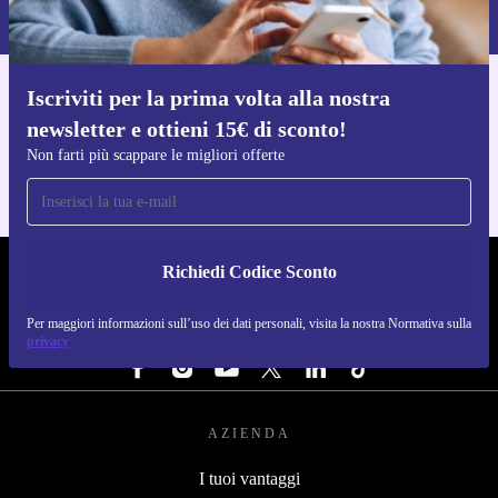
Normativa sulla privacy
.
Iscriviti per la prima volta alla nostra
Scarica l'app di refurbed
newsletter e ottieni 15€ di sconto!
Per iOS e Android
Non farti più scappare le migliori offerte
Richiedi Codice Sconto
REFURBED ITALIA - RETHINK NEW.
Per maggiori informazioni sull’uso dei dati personali, visita la nostra Normativa sulla
SEGUICI SU
privacy
AZIENDA
I tuoi vantaggi