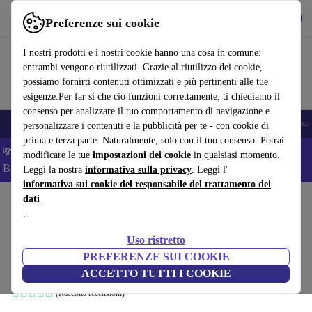
Scarica l’app
Scarica
Preferenze sui cookie
Usa refurbed in modo rapido e semplice
I nostri prodotti e i nostri cookie hanno una cosa in comune:
entrambi vengono riutilizzati. Grazie al riutilizzo dei cookie,
possiamo fornirti contenuti ottimizzati e più pertinenti alle tue
esigenze.Per far sì che ciò funzioni correttamente, ti chiediamo il
consenso per analizzare il tuo comportamento di navigazione e
🎒 Back to school
Smartphone
Portatili
Tablet
Smartwatch
Accesso
personalizzare i contenuti e la pubblicità per te - con cookie di
prima e terza parte. Naturalmente, solo con il tuo consenso. Potrai
💸Risparmia il 5% IN PIÙ su MacBook e iPad– Codice:
modificare le tue
impostazioni dei cookie
in qualsiasi momento.
BACK5OFF –
Condizioni
Leggi la nostra
informativa sulla privacy
. Leggi l'
informativa sui cookie del responsabile del trattamento dei
dati
Home
Prodotti
Casa
Mobili
.
Paula Modul monoposto Rechts Maya
Uso ristretto
Cream
PREFERENZE SUI COOKIE
crema
ACCETTO TUTTI I COOKIE
(Raccolta recensioni)