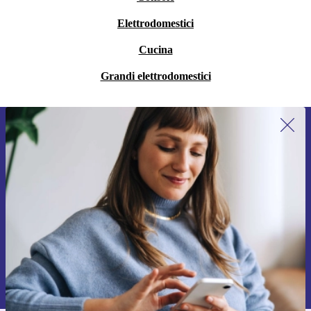
Elettrodomestici
Cucina
Grandi elettrodomestici
Iscriviti per la prima volta alla nostra
newsletter e ottieni 15€ di sconto!
Non farti più scappare le migliori offerte.
Richiedi codice sconto
Per maggiori informazioni sull’uso dei dati personali, visita la nostra
Normativa sulla privacy
.