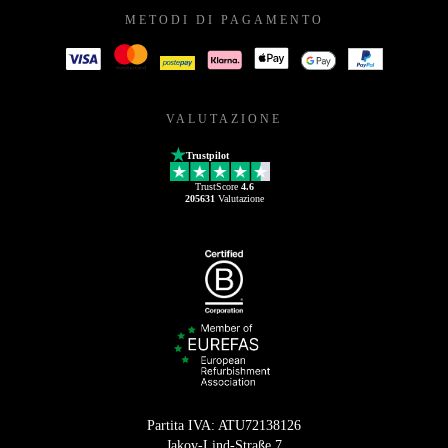
METODI DI PAGAMENTO
VALUTAZIONE
Trustpilot
TrustScore
4.6
205631
Valutazione
Partita IVA: ATU72138126
Jakov-Lind-Straße 7