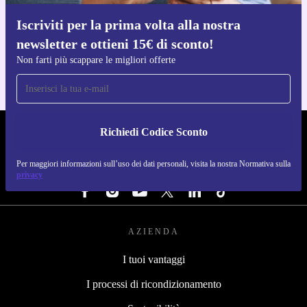
Iscriviti per la prima volta alla nostra
Scarica l'app di refurbed
newsletter e ottieni 15€ di sconto!
Per iOS e Android
Non farti più scappare le migliori offerte
Richiedi Codice Sconto
REFURBED ITALIA - RETHINK NEW.
Per maggiori informazioni sull’uso dei dati personali, visita la nostra Normativa sulla
SEGUICI SU
privacy
AZIENDA
I tuoi vantaggi
I processi di ricondizionamento