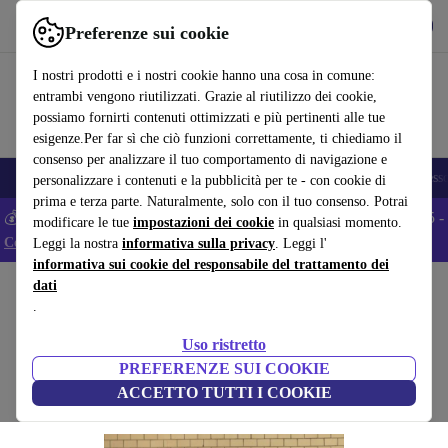
Scarica l’app
Scarica
Preferenze sui cookie
Usa refurbed in modo rapido e semplice
I nostri prodotti e i nostri cookie hanno una cosa in comune:
entrambi vengono riutilizzati. Grazie al riutilizzo dei cookie,
possiamo fornirti contenuti ottimizzati e più pertinenti alle tue
esigenze.Per far sì che ciò funzioni correttamente, ti chiediamo il
consenso per analizzare il tuo comportamento di navigazione e
🎒 Back to school
Smartphone
Portatili
Tablet
Smartwatch
Accesso
personalizzare i contenuti e la pubblicità per te - con cookie di
prima e terza parte. Naturalmente, solo con il tuo consenso. Potrai
💰 Extra -5% su tutti gli smartphone Android - Codice: ANDROID5 -
modificare le tue
impostazioni dei cookie
in qualsiasi momento.
Condizioni
Leggi la nostra
informativa sulla privacy
. Leggi l'
informativa sui cookie del responsabile del trattamento dei
dati
Home
Prodotti
Casa
Mobili
.
Paul poltrona Vega Sand Dune
Uso ristretto
marrone
PREFERENZE SUI COOKIE
ACCETTO TUTTI I COOKIE
(Raccolta recensioni)