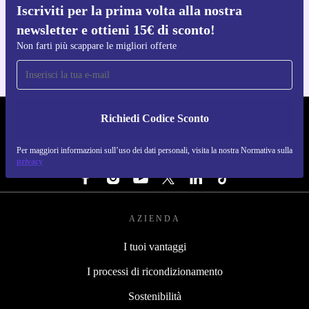
Iscriviti per la prima volta alla nostra
Scarica l'app di refurbed
newsletter e ottieni 15€ di sconto!
Per iOS e Android
Non farti più scappare le migliori offerte
Richiedi Codice Sconto
REFURBED ITALIA - RETHINK NEW.
Per maggiori informazioni sull’uso dei dati personali, visita la nostra Normativa sulla
SEGUICI SU
privacy
AZIENDA
I tuoi vantaggi
I processi di ricondizionamento
Sostenibilità