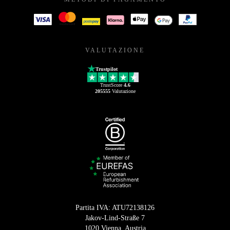
VALUTAZIONE
Trustpilot
TrustScore
4.6
205555
Valutazione
Partita IVA: ATU72138126
Jakov-Lind-Straße 7
1020 Vienna, Austria