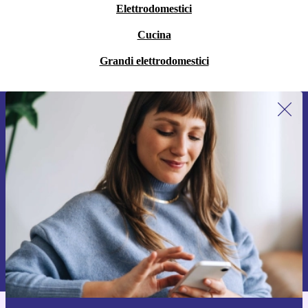
Elettrodomestici
Cucina
Grandi elettrodomestici
Iscriviti per la prima volta alla nostra
newsletter e ottieni 15€ di sconto!
Non farti più scappare le migliori offerte.
Richiedi codice sconto
Per maggiori informazioni sull’uso dei dati personali, visita la nostra
Normativa sulla privacy
.