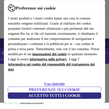
Scarica l’app
Scarica
Preferenze sui cookie
Usa refurbed in modo rapido e semplice
I nostri prodotti e i nostri cookie hanno una cosa in comune:
entrambi vengono riutilizzati. Grazie al riutilizzo dei cookie,
possiamo fornirti contenuti ottimizzati e più pertinenti alle tue
esigenze.Per far sì che ciò funzioni correttamente, ti chiediamo il
consenso per analizzare il tuo comportamento di navigazione e
🎒 Back to school
Smartphone
Portatili
Tablet
Smartwatch
Accesso
personalizzare i contenuti e la pubblicità per te - con cookie di
prima e terza parte. Naturalmente, solo con il tuo consenso. Potrai
💰 Extra -5% su tutti gli smartphone Android - Codice: ANDROID5 -
modificare le tue
impostazioni dei cookie
in qualsiasi momento.
Condizioni
Leggi la nostra
informativa sulla privacy
. Leggi l'
informativa sui cookie del responsabile del trattamento dei
dati
Home
Prodotti
Casa
Mobili
.
Norman Mailer. MoonFire. edizione per il
Uso ristretto
50º anniversario
PREFERENZE SUI COOKIE
bianco
ACCETTO TUTTI I COOKIE
(Raccolta recensioni)