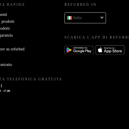
ZA RAPIDA
REFURBED IN
enti
Italia
 prodotti
rodotti
garanzia
SCARICA L'APP DI REFUR
ore su refurbed
ontratto
ZA TELEFONICA GRATUITA
81
0 - 17.00