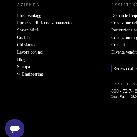
AZIENDA
ASSISTEN
I tuoi vantaggi
Domande frequ
I processi di ricondizionamento
Condizione dei
Sostenibilità
Restituzione p
Qualità
Condizioni di 
Chi siamo
Contatti
Lavora con noi
Diventa vendit
Blog
Stampa
Recesso dal c
↪ Engineering
ASSISTEN
800 - 72 74 
Lun - Ven
09.0