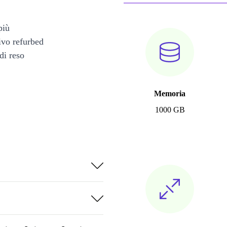
più
tivo refurbed
di reso
Memoria
1000 GB