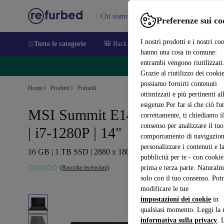
Chi siamo
Vendere
Assistenza
Preferenze sui co
I nostri prodotti e i nostri co
Tutte le categorie
🎒 Back to school
Smartphone
Portat
hanno una cosa in comune:
entrambi vengono riutilizzati
🔥 Ri
Grazie al riutilizzo dei cookie
possiamo fornirti contenuti
Home
Prodotti
Portatili
ottimizzati e più pertinenti al
esigenze.Per far sì che ciò fu
MSI Summit E14 Flip Evo A12
correttamente, ti chiediamo il
consenso per analizzare il tuo
| i7-1280P | 14"
comportamento di navigazion
personalizzare i contenuti e l
16 GB | 1 TB SSD | 2880 x 1800 | FP | Win 11 Home | DE
pubblicità per te - con cookie
(Raccolta recensioni)
prima e terza parte. Naturalm
solo con il tuo consenso. Potr
modificare le tue
impostazioni dei cookie
in
qualsiasi momento. Leggi la 
informativa sulla privacy
. 