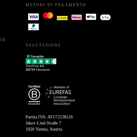
METODI DI PAGAMENTO
BED
VALUTAZIONE
Trustpilot
TrustScore
4.6
205719
Valutazione
Partita IVA: ATU72138126
Jakov-Lind-Straße 7
1020 Vienna, Austria