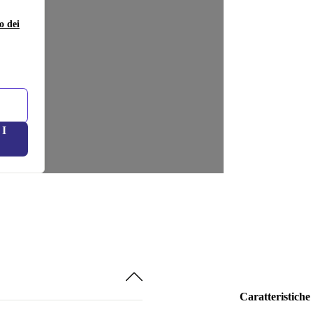
o dei
I
Caratteristiche