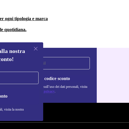
er ogni tipologia e marca
ale quotidiana.
alla nostra
conto!
Richiedi codice sconto
Per maggiori informazioni sull’uso dei dati personali, visita
la nostra
Normativa sulla privacy
.
onto
i, visita la nostra