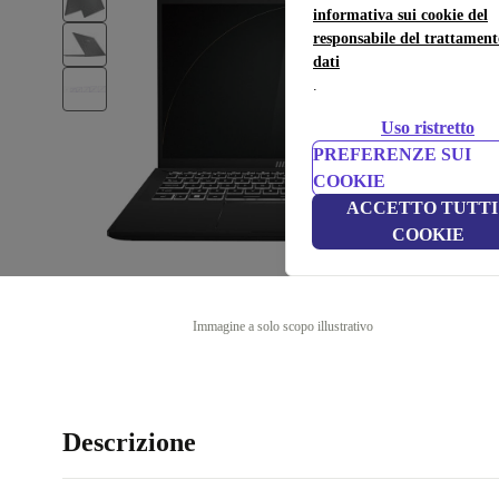
informativa sui cookie del
responsabile del trattament
dati
.
Uso ristretto
PREFERENZE SUI
COOKIE
ACCETTO TUTTI 
COOKIE
Immagine a solo scopo illustrativo
Descrizione