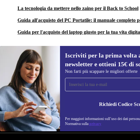
La tecnologia da mettere nello zaino per il Back to School
Guida all'acquisto del PC Portatile: il manuale completo p
Guida per l'acquisto del laptop giusto per la tua vita digit
Iscriviti per la prima volta 
newsletter e ottieni 15€ di s
Non farti più scappare le migliori offerte
Iscriviti per la prima volta alla nostra
newsletter e ottieni 15€ di sconto!
Non farti più scappare le migliori offerte.
Richiedi Codice Sc
Per maggiori informazioni sull’uso dei dati personal
REFURBED ITALIA - RETHINK NEW.
Normativa sulla
privacy