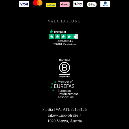
VALUTAZIONE
Trustpilot
TrustScore
4.6
206088
Valutazione
Partita IVA: ATU72138126
Jakov-Lind-Straße 7
1020 Vienna, Austria