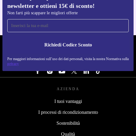
newsletter e ottieni 15€ di sconto!
Per iOS e Android
Non farti più scappare le migliori offerte
Richiedi Codice Sconto
REFURBED ITALIA - RETHINK NEW.
Per maggiori informazioni sull’uso dei dati personali, visita la nostra Normativa sulla
SEGUICI SU
privacy
AZIENDA
I tuoi vantaggi
I processi di ricondizionamento
Sostenibilità
Qualità