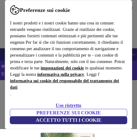
Scarica l’app
Scarica
Preferenze sui cookie
Usa refurbed in modo rapido e semplice
I nostri prodotti e i nostri cookie hanno una cosa in comune:
entrambi vengono riutilizzati. Grazie al riutilizzo dei cookie,
possiamo fornirti contenuti ottimizzati e più pertinenti alle tue
esigenze.Per far sì che ciò funzioni correttamente, ti chiediamo il
consenso per analizzare il tuo comportamento di navigazione e
🎒 Back to school
Smartphone
Portatili
Tablet
Smartwatch
Accesso
personalizzare i contenuti e la pubblicità per te - con cookie di
prima e terza parte. Naturalmente, solo con il tuo consenso. Potrai
💸Risparmia il 5% IN PIÙ su MacBook e iPad– Codice:
modificare le tue
impostazioni dei cookie
in qualsiasi momento.
BACK5OFF –
Condizioni
Leggi la nostra
informativa sulla privacy
. Leggi l'
informativa sui cookie del responsabile del trattamento dei
dati
Home
Prodotti
Casa
Mobili
.
Martius. The Book of Palms. 45th Ed.
Uso ristretto
bianco
PREFERENZE SUI COOKIE
ACCETTO TUTTI I COOKIE
(Raccolta recensioni)