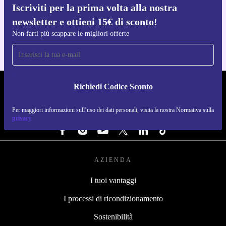
Iscriviti per la prima volta alla nostra
Scarica l'app di refurbed
newsletter e ottieni 15€ di sconto!
Per iOS e Android
Non farti più scappare le migliori offerte
Richiedi Codice Sconto
REFURBED ITALIA - RETHINK NEW.
Per maggiori informazioni sull’uso dei dati personali, visita la nostra Normativa sulla
SEGUICI SU
privacy
AZIENDA
I tuoi vantaggi
I processi di ricondizionamento
Sostenibilità