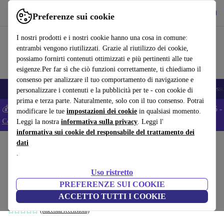
Scarica l’app
Scarica
Preferenze sui cookie
Usa refurbed in modo rapido e semplice
I nostri prodotti e i nostri cookie hanno una cosa in comune:
entrambi vengono riutilizzati. Grazie al riutilizzo dei cookie,
possiamo fornirti contenuti ottimizzati e più pertinenti alle tue
esigenze.Per far sì che ciò funzioni correttamente, ti chiediamo il
consenso per analizzare il tuo comportamento di navigazione e
🎒 Back to school
Smartphone
Portatili
Tablet
Smartwatch
Accesso
personalizzare i contenuti e la pubblicità per te - con cookie di
prima e terza parte. Naturalmente, solo con il tuo consenso. Potrai
💰 Extra -5% su tutti gli smartphone Android - Codice: ANDROID5 -
modificare le tue
impostazioni dei cookie
in qualsiasi momento.
Condizioni
Leggi la nostra
informativa sulla privacy
. Leggi l'
informativa sui cookie del responsabile del trattamento dei
dati
Home
Prodotti
Casa
Mobili
.
Maison modulo angolare Bouclé-stoffa
Uso ristretto
Time Blush
PREFERENZE SUI COOKIE
marrone
ACCETTO TUTTI I COOKIE
(Raccolta recensioni)