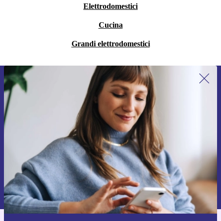
Elettrodomestici
Cucina
Grandi elettrodomestici
Iscriviti per la prima volta alla nostra
newsletter e ottieni 15€ di sconto!
Non farti più scappare le migliori offerte.
Richiedi codice sconto
Per maggiori informazioni sull’uso dei dati personali, visita la nostra
Normativa sulla privacy
.