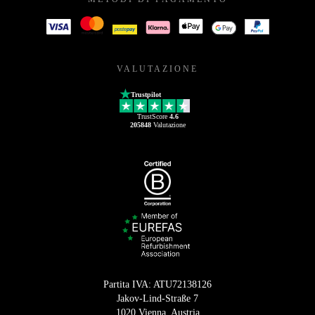
VALUTAZIONE
Trustpilot
TrustScore
4.6
205848
Valutazione
Partita IVA: ATU72138126
Jakov-Lind-Straße 7
1020 Vienna, Austria