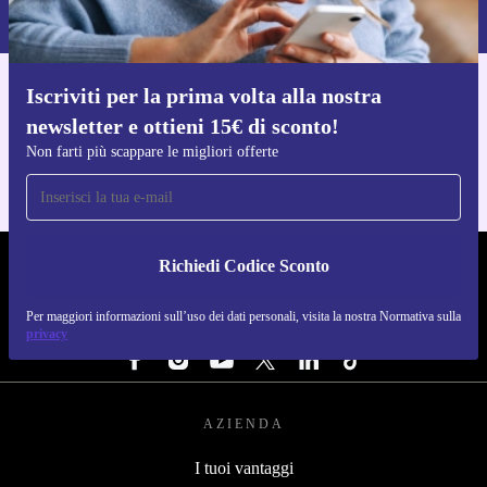
Normativa sulla privacy
.
Iscriviti per la prima volta alla nostra
Scarica l'app di refurbed
newsletter e ottieni 15€ di sconto!
Per iOS e Android
Non farti più scappare le migliori offerte
Richiedi Codice Sconto
REFURBED ITALIA - RETHINK NEW.
Per maggiori informazioni sull’uso dei dati personali, visita la nostra Normativa sulla
SEGUICI SU
privacy
AZIENDA
I tuoi vantaggi