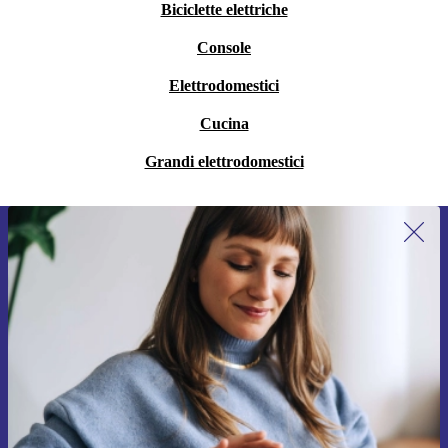
Biciclette elettriche
Console
Elettrodomestici
Cucina
Grandi elettrodomestici
Iscriviti per la prima volta alla nostra
newsletter e ottieni 15€ di sconto!
Non farti più scappare le migliori offerte.
Richiedi codice sconto
Per maggiori informazioni sull’uso dei dati personali, visita la nostra