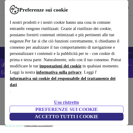
Scarica l’app
Scarica
Preferenze sui cookie
Usa refurbed in modo rapido e semplice
I nostri prodotti e i nostri cookie hanno una cosa in comune:
entrambi vengono riutilizzati. Grazie al riutilizzo dei cookie,
possiamo fornirti contenuti ottimizzati e più pertinenti alle tue
esigenze.Per far sì che ciò funzioni correttamente, ti chiediamo il
consenso per analizzare il tuo comportamento di navigazione e
🎒 Back to school
Smartphone
Portatili
Tablet
Smartwatch
Accesso
personalizzare i contenuti e la pubblicità per te - con cookie di
prima e terza parte. Naturalmente, solo con il tuo consenso. Potrai
💰 Extra -5% su tutti gli smartphone Android - Codice: ANDROID5 -
modificare le tue
impostazioni dei cookie
in qualsiasi momento.
Condizioni
Leggi la nostra
informativa sulla privacy
. Leggi l'
informativa sui cookie del responsabile del trattamento dei
dati
Home
Prodotti
Casa
Mobili
.
Luxe set di mobili per soggiorno
Uso ristretto
impiallacciatura in legno oro
PREFERENZE SUI COOKIE
oro
ACCETTO TUTTI I COOKIE
(Raccolta recensioni)