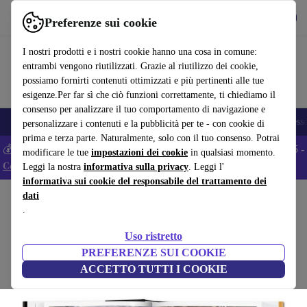
Scarica l’app
Scarica
Preferenze sui cookie
Usa refurbed in modo rapido e semplice
I nostri prodotti e i nostri cookie hanno una cosa in comune:
entrambi vengono riutilizzati. Grazie al riutilizzo dei cookie,
possiamo fornirti contenuti ottimizzati e più pertinenti alle tue
esigenze.Per far sì che ciò funzioni correttamente, ti chiediamo il
consenso per analizzare il tuo comportamento di navigazione e
🎒 Back to school
Smartphone
Portatili
Tablet
Smartwatch
Accesso
personalizzare i contenuti e la pubblicità per te - con cookie di
prima e terza parte. Naturalmente, solo con il tuo consenso. Potrai
💰 Extra -5% su tutti gli smartphone Android - Codice: ANDROID5 -
modificare le tue
impostazioni dei cookie
in qualsiasi momento.
Condizioni
Leggi la nostra
informativa sulla privacy
. Leggi l'
informativa sui cookie del responsabile del trattamento dei
dati
Home
Prodotti
Casa
Mobili
.
Living in Japan. 45th Ed.
Uso ristretto
bianco
PREFERENZE SUI COOKIE
ACCETTO TUTTI I COOKIE
(Raccolta recensioni)