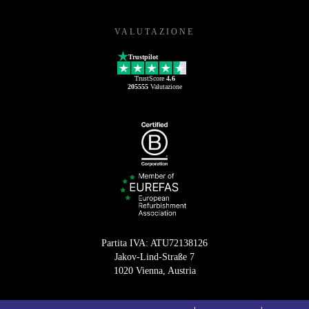
VALUTAZIONE
Trustpilot
TrustScore
4.6
205555
Valutazione
Partita IVA: ATU72138126
Jakov-Lind-Straße 7
1020 Vienna, Austria