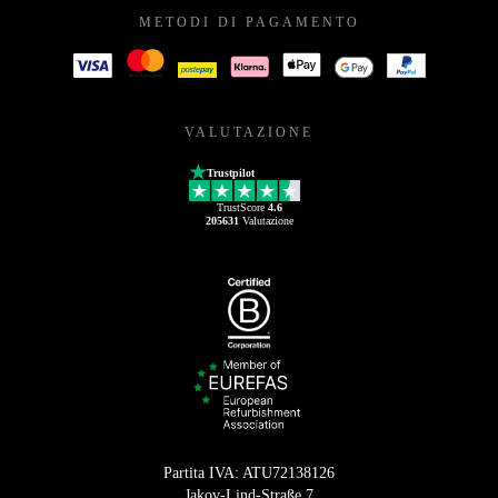
METODI DI PAGAMENTO
VALUTAZIONE
Trustpilot
TrustScore
4.6
205631
Valutazione
Partita IVA: ATU72138126
Jakov-Lind-Straße 7