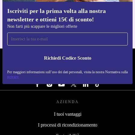
Iscriviti per la prima volta alla nostra
Scarica l'app di refurbed
newsletter e ottieni 15€ di sconto!
Per iOS e Android
Non farti più scappare le migliori offerte
Richiedi Codice Sconto
REFURBED ITALIA - RETHINK NEW.
Per maggiori informazioni sull’uso dei dati personali, visita la nostra Normativa sulla
SEGUICI SU
privacy
AZIENDA
I tuoi vantaggi
I processi di ricondizionamento