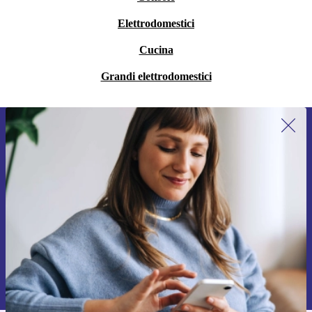
Elettrodomestici
Cucina
Grandi elettrodomestici
Iscriviti per la prima volta alla nostra
newsletter e ottieni 15€ di sconto!
Non farti più scappare le migliori offerte.
Richiedi codice sconto
Per maggiori informazioni sull’uso dei dati personali, visita la nostra
Normativa sulla privacy
.