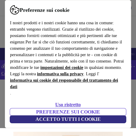
Scarica l’app
Scarica
Preferenze sui cookie
Usa refurbed in modo rapido e semplice
I nostri prodotti e i nostri cookie hanno una cosa in comune:
entrambi vengono riutilizzati. Grazie al riutilizzo dei cookie,
possiamo fornirti contenuti ottimizzati e più pertinenti alle tue
esigenze.Per far sì che ciò funzioni correttamente, ti chiediamo il
consenso per analizzare il tuo comportamento di navigazione e
🎒 Back to school
Smartphone
Portatili
Tablet
Smartwatch
Accesso
personalizzare i contenuti e la pubblicità per te - con cookie di
prima e terza parte. Naturalmente, solo con il tuo consenso. Potrai
💰 Extra -5% su tutti gli smartphone Android - Codice: ANDROID5 -
modificare le tue
impostazioni dei cookie
in qualsiasi momento.
Condizioni
Leggi la nostra
informativa sulla privacy
. Leggi l'
informativa sui cookie del responsabile del trattamento dei
dati
Home
Prodotti
Casa
Mobili
.
Liva consolle bianco
Uso ristretto
bianco
PREFERENZE SUI COOKIE
ACCETTO TUTTI I COOKIE
(Raccolta recensioni)