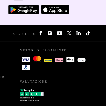
SEGUICI SU
METODI DI PAGAMENTO
BED
VALUTAZIONE
Trustpilot
TrustScore
4.6
205661
Valutazione