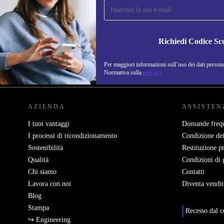
newsletter e ottieni 15€ di sconto!
Non farti più scappare le migliori offerte.
Richiedi Codice Sc
Per maggiori informazioni sull’uso dei dati personal
REFURBED ITALIA - RETHINK NEW.
Normativa sulla
privacy
AZIENDA
ASSISTEN
I tuoi vantaggi
Domande frequ
I processi di ricondizionamento
Condizione dei
Sostenibilità
Restituzione p
Qualità
Condizioni di 
Chi siamo
Contatti
Lavora con noi
Diventa vendit
Blog
Stampa
Recesso dal c
↪ Engineering