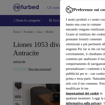
Chi siamo
Vendere
Assistenza
Preferenze sui co
I nostri prodotti e i nostri co
Tutte le categorie
🎒 Back to school
Smartphone
Portat
hanno una cosa in comune:
entrambi vengono riutilizzati
Home
Prodotti
Casa
Mobili
Grazie al riutilizzo dei cookie
possiamo fornirti contenuti
Liones 1053 divano letto set
ottimizzati e più pertinenti al
esigenze.Per far sì che ciò fu
Antracite
correttamente, ti chiediamo il
consenso per analizzare il tuo
antracite
comportamento di navigazion
personalizzare i contenuti e l
(Raccolta recensioni)
pubblicità per te - con cookie
prima e terza parte. Naturalm
solo con il tuo consenso. Potr
modificare le tue
impostazioni dei cookie
in
qualsiasi momento. Leggi la 
informativa sulla privacy
. 