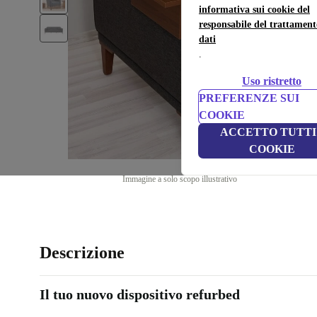
informativa sui cookie del
responsabile del trattament
dati
.
Uso ristretto
PREFERENZE SUI
COOKIE
ACCETTO TUTTI 
COOKIE
Immagine a solo scopo illustrativo
Descrizione
Il tuo nuovo dispositivo refurbed