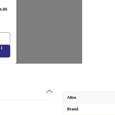
o dei
I
Altro
Brand