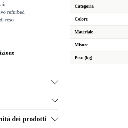
più
Categoria
tivo refurbed
Colore
di reso
Materiale
Misure
izione
Peso (kg)
ità dei prodotti