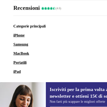
Recensioni
(4.6)
Categorie principali
iPhone
Samsung
MacBook
Portatili
iPad
Iscriviti per la prima volta 
newsletter e ottieni 15€ di s
Non farti più scappare le migliori offerte
Iscriviti per la prima volta alla nostra