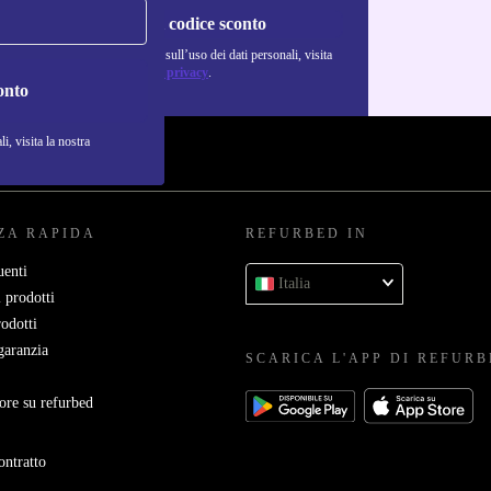
Richiedi codice sconto
Per maggiori informazioni sull’uso dei dati personali, visita
la nostra
Normativa sulla privacy
.
onto
i, visita la nostra
ZA RAPIDA
REFURBED IN
enti
Italia
 prodotti
rodotti
garanzia
SCARICA L'APP DI REFUR
ore su refurbed
ontratto