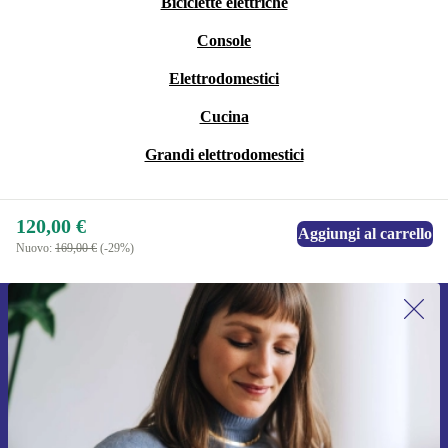
Biciclette elettriche
Console
Elettrodomestici
Cucina
Grandi elettrodomestici
120,00 €
Aggiungi al carrello
Nuovo:
169,00 €
(-29%)
Iscriviti per la prima volta alla nostra
newsletter e ottieni 15€ di sconto!
Non farti più scappare le migliori offerte.