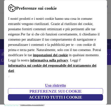
Scarica l’app
Scarica
Preferenze sui cookie
Usa refurbed in modo rapido e semplice
I nostri prodotti e i nostri cookie hanno una cosa in comune:
entrambi vengono riutilizzati. Grazie al riutilizzo dei cookie,
possiamo fornirti contenuti ottimizzati e più pertinenti alle tue
esigenze.Per far sì che ciò funzioni correttamente, ti chiediamo il
consenso per analizzare il tuo comportamento di navigazione e
🎒 Back to school
Smartphone
Portatili
Tablet
Smartwatch
Accesso
personalizzare i contenuti e la pubblicità per te - con cookie di
prima e terza parte. Naturalmente, solo con il tuo consenso. Potrai
💰 Extra -5% su tutti gli smartphone Android - Codice: ANDROID5 -
modificare le tue
impostazioni dei cookie
in qualsiasi momento.
Condizioni
Leggi la nostra
informativa sulla privacy
. Leggi l'
informativa sui cookie del responsabile del trattamento dei
dati
Home
Prodotti
Accessori
.
Lenovo ThinkPad X1 Tablet
Uso ristretto
Tastiera G2
120
,00 €
PREFERENZE SUI COOKIE
Nuovo:
169,00 €
Nero | IT
ACCETTO TUTTI I COOKIE
(Raccolta recensioni)