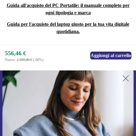
Guida all'acquisto del PC Portatile: il manuale completo per
ogni tipologia e marca
Guida per l'acquisto del laptop giusto per la tua vita digitale
quotidiana.
556,46 €
Aggiungi al carrello
Nuovo:
1.399,00 €
(-60%)
Iscriviti per la prima volta alla nostra
newsletter e ottieni 15€ di sconto!
Non farti più scappare le migliori offerte.
Richiedi codice sconto