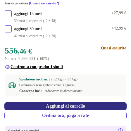
Garanzia estesa
(Cosa è assicurato?)
UK (inglese Regno Unito)
+397,54 €
+27,99 €
aggiungi 18 mesi
30 mesi di copertura (12 + 18)
+42,99 €
aggiungi 30 mesi
42 mesi di copertura (12 + 30)
556
Quasi esaurito
,46 €
Nuovo:
1.399,00 €
(-60%)
Confronta con prodotti simili
Spedizione inclusa:
tra
12 Ago. -
17 Ago.
Garanzia di reso gratuito entro 30 giorni
Consegna incl.:
Adattatore di alimentazione
Aggiungi al carrello
Ordina ora, paga a rate