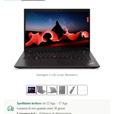
Immagine a solo scopo illustrativo
Spedizione inclusa:
tra
12 Ago. -
17 Ago.
Garanzia di reso gratuito entro 30 giorni
Consegna incl.:
Adattatore di alimentazione