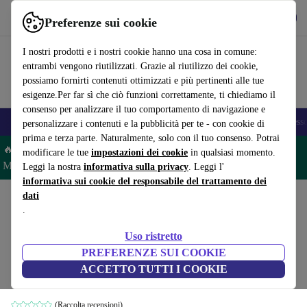
Scarica l’app
Scarica
Preferenze sui cookie
Usa refurbed in modo rapido e semplice
I nostri prodotti e i nostri cookie hanno una cosa in comune:
entrambi vengono riutilizzati. Grazie al riutilizzo dei cookie,
possiamo fornirti contenuti ottimizzati e più pertinenti alle tue
esigenze.Per far sì che ciò funzioni correttamente, ti chiediamo il
consenso per analizzare il tuo comportamento di navigazione e
🎒 Back to school
Smartphone
Portatili
Tablet
Smartwatch
Accesso
personalizzare i contenuti e la pubblicità per te - con cookie di
prima e terza parte. Naturalmente, solo con il tuo consenso. Potrai
🔥 Risparmia il 5% IN PIÙ su MacBook e iPad– Codice:
modificare le tue
impostazioni dei cookie
in qualsiasi momento.
MACPAD5 –
Condizioni
Leggi la nostra
informativa sulla privacy
. Leggi l'
informativa sui cookie del responsabile del trattamento dei
dati
Home
Prodotti
Portatili
Portatili Lenovo
.
Lenovo ThinkPad L14 G4 |
Uso ristretto
i5-1335U | 14"
556
,46 €
PREFERENZE SUI COOKIE
Nuovo:
1.399,00 €
16 GB | 256 GB SSD | Illuminazione tastiera |
ACCETTO TUTTI I COOKIE
FP | Win 11 Pro | DE
(Raccolta recensioni)