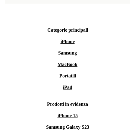
Scegli Lenovo ThinkPad L14 G4 ricondizionato:
potenzia la tua produttività con un portatile performante
e responsabile, perfetto per chi vuole fare la differenza
ogni giorno.
Categorie principali
iPhone
Samsung
MacBook
Portatili
iPad
Prodotti in evidenza
iPhone 15
Samsung Galaxy S23