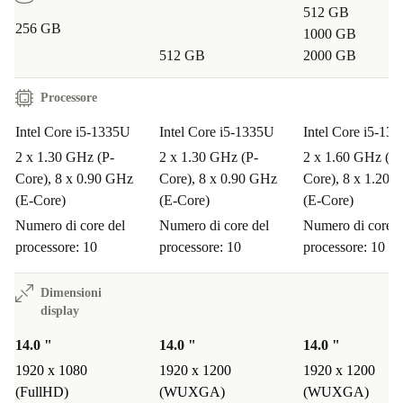
testato per garantirti prestazioni affidabili e
512 GB
256 GB
un’esperienza d’uso senza sorprese. Così risparmi e
1000 GB
512 GB
2000 GB
contribuisci a ridurre rifiuti elettronici.
Processore
Questo ThinkPad è adatto per il lavoro da remoto?
Intel Core i5-1335U
Intel Core i5-1335U
Intel Core i5-13
Sì, la webcam integrata e la lunga autonomia lo rendono
2 x 1.30 GHz (P-
2 x 1.30 GHz (P-
2 x 1.60 GHz (P-
ideale per smart working, videoconferenze e studio
Core), 8 x 0.90 GHz
Core), 8 x 0.90 GHz
Core), 8 x 1.20 
(E-Core)
(E-Core)
(E-Core)
online.
Numero di core del
Numero di core del
Numero di core d
Posso collegare facilmente monitor e dispositivi?
processore: 10
processore: 10
processore: 10
Assolutamente! Grazie alle porte Thunderbolt 4, HDMI,
Dimensioni
display
USB-C e USB-A, puoi collegare monitor esterni,
14.0 "
14.0 "
14.0 "
stampanti e periferiche con facilità.
1920 x 1080
1920 x 1200
1920 x 1200
(FullHD)
(WUXGA)
(WUXGA)