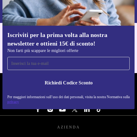
Per maggiori informazioni sull’uso dei dati personali, visita la nostra
Normativa sulla privacy
.
Iscriviti per la prima volta alla nostra
Scarica l'app di refurbed
newsletter e ottieni 15€ di sconto!
Per iOS e Android
Non farti più scappare le migliori offerte
Richiedi Codice Sconto
REFURBED ITALIA - RETHINK NEW.
Per maggiori informazioni sull’uso dei dati personali, visita la nostra Normativa sulla
SEGUICI SU
privacy
AZIENDA