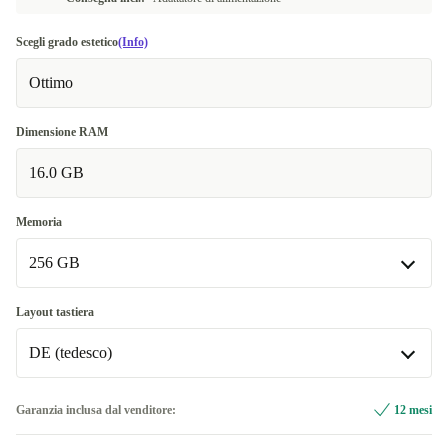
Scegli grado estetico
(Info)
Ottimo
Dimensione RAM
16.0 GB
Memoria
256 GB
256 GB
Layout tastiera
Disponibile in altre combinazioni
DE (tedesco)
512 GB
+172,54 €
DE (tedesco)
Garanzia inclusa dal venditore:
12 mesi
Disponibile in altre combinazioni