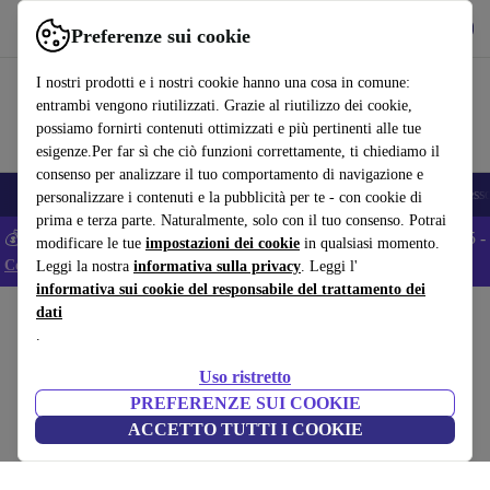
Scarica l’app
Scarica
Preferenze sui cookie
Usa refurbed in modo rapido e semplice
I nostri prodotti e i nostri cookie hanno una cosa in comune:
entrambi vengono riutilizzati. Grazie al riutilizzo dei cookie,
possiamo fornirti contenuti ottimizzati e più pertinenti alle tue
esigenze.Per far sì che ciò funzioni correttamente, ti chiediamo il
consenso per analizzare il tuo comportamento di navigazione e
🎒 Back to school
Smartphone
Portatili
Tablet
Smartwatch
Accesso
personalizzare i contenuti e la pubblicità per te - con cookie di
prima e terza parte. Naturalmente, solo con il tuo consenso. Potrai
💰 Extra -5% su tutti gli smartphone Android - Codice: ANDROID5 -
modificare le tue
impostazioni dei cookie
in qualsiasi momento.
Condizioni
Leggi la nostra
informativa sulla privacy
. Leggi l'
informativa sui cookie del responsabile del trattamento dei
dati
Home
Prodotti
Fotocamere
Macchina fotografica reflex
.
Leica S Typ 007
Uso ristretto
Nero
PREFERENZE SUI COOKIE
ACCETTO TUTTI I COOKIE
(Raccolta recensioni)