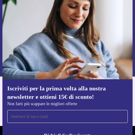
Iscriviti per la prima volta alla nostra
newsletter e ottieni 15€ di sconto!
Non farti più scappare le migliori offerte.
Richiedi codice sconto
Per maggiori informazioni sull’uso dei dati personali, visita la nostra
Normativa sulla privacy
.
Iscriviti per la prima volta alla nostra
Scarica l'app di refurbed
newsletter e ottieni 15€ di sconto!
Per iOS e Android
Non farti più scappare le migliori offerte