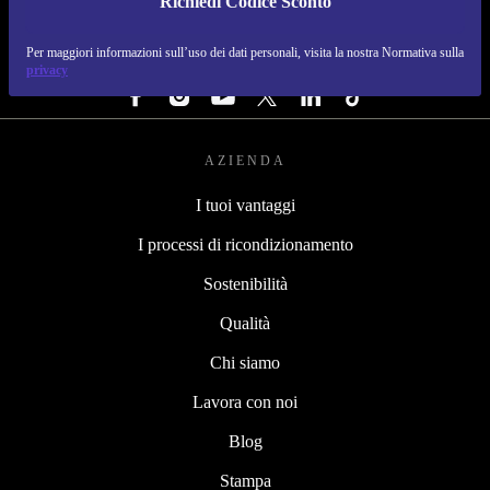
Richiedi Codice Sconto
REFURBED ITALIA - RETHINK NEW.
Per maggiori informazioni sull’uso dei dati personali, visita la nostra Normativa sulla
SEGUICI SU
privacy
AZIENDA
I tuoi vantaggi
I processi di ricondizionamento
Sostenibilità
Qualità
Chi siamo
Lavora con noi
Blog
Stampa