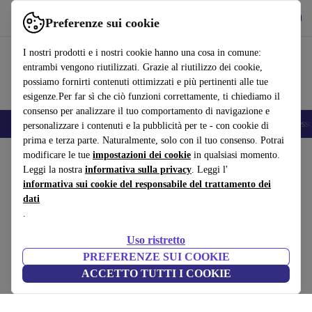
Scarica l’app
Scarica
Preferenze sui cookie
Usa refurbed in modo rapido e semplice
I nostri prodotti e i nostri cookie hanno una cosa in comune:
entrambi vengono riutilizzati. Grazie al riutilizzo dei cookie,
possiamo fornirti contenuti ottimizzati e più pertinenti alle tue
esigenze.Per far sì che ciò funzioni correttamente, ti chiediamo il
consenso per analizzare il tuo comportamento di navigazione e
🎒 Back to school
Smartphone
Portatili
Tablet
Smartwatch
Accesso
personalizzare i contenuti e la pubblicità per te - con cookie di
prima e terza parte. Naturalmente, solo con il tuo consenso. Potrai
Home
modificare le tue
Prodotti
Giardino
impostazioni dei cookie
Attrezzi da giardino
in qualsiasi momento.
Leggi la nostra
informativa sulla privacy
. Leggi l'
Kärcher LBL 2 Battery Set Soffiatore a
informativa sui cookie del responsabile del trattamento dei
dati
batteria
.
giallo/nero
Uso ristretto
(Raccolta recensioni)
PREFERENZE SUI COOKIE
ACCETTO TUTTI I COOKIE