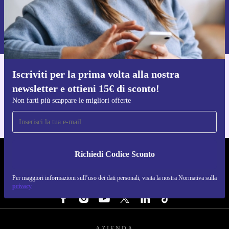
Richiedi codice sconto
Per maggiori informazioni sull’uso dei dati personali, visita la nostra
Normativa sulla privacy
.
Iscriviti per la prima volta alla nostra
Scarica l'app di refurbed
newsletter e ottieni 15€ di sconto!
Per iOS e Android
Non farti più scappare le migliori offerte
Richiedi Codice Sconto
REFURBED ITALIA - RETHINK NEW.
Per maggiori informazioni sull’uso dei dati personali, visita la nostra Normativa sulla
SEGUICI SU
privacy
AZIENDA