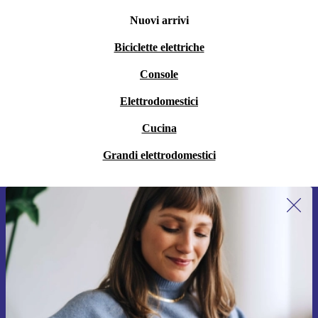
Nuovi arrivi
Biciclette elettriche
Console
Elettrodomestici
Cucina
Grandi elettrodomestici
Iscriviti per la prima volta alla nostra
newsletter e ottieni 15€ di sconto!
Non farti più scappare le migliori offerte.