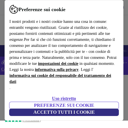
Scarica l’app
Scarica
Preferenze sui cookie
Usa refurbed in modo rapido e semplice
I nostri prodotti e i nostri cookie hanno una cosa in comune:
entrambi vengono riutilizzati. Grazie al riutilizzo dei cookie,
possiamo fornirti contenuti ottimizzati e più pertinenti alle tue
esigenze.Per far sì che ciò funzioni correttamente, ti chiediamo il
consenso per analizzare il tuo comportamento di navigazione e
🎒 Back to school
Smartphone
Portatili
Tablet
Smartwatch
Accesso
personalizzare i contenuti e la pubblicità per te - con cookie di
prima e terza parte. Naturalmente, solo con il tuo consenso. Potrai
💰 Extra -5% su tutti gli smartphone Android - Codice: ANDROID5 -
modificare le tue
impostazioni dei cookie
in qualsiasi momento.
Condizioni
Leggi la nostra
informativa sulla privacy
. Leggi l'
informativa sui cookie del responsabile del trattamento dei
dati
Home
Prodotti
Giardino
Pulizia ad alta pressione
.
Kärcher K 4 Compact Car Idropulitrice ad
Uso ristretto
alta pressione
PREFERENZE SUI COOKIE
giallo/nero
ACCETTO TUTTI I COOKIE
(1 recensione)