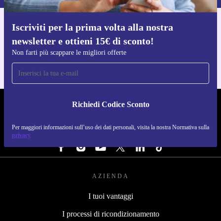
prova la potenza e la praticità di questo alleato della
pulizia, senza pensieri.
Iscriviti per la prima volta alla nostra
Scarica l'app di refurbed
newsletter e ottieni 15€ di sconto!
Per iOS e Android
Scegli refurbed per la cura del tuo giardino e dei tuoi
Non farti più scappare le migliori offerte
spazi: più risparmio, meno sprechi, pulizia senza
compromessi.
Richiedi Codice Sconto
REFURBED ITALIA - RETHINK NEW.
Per maggiori informazioni sull’uso dei dati personali, visita la nostra Normativa sulla
SEGUICI SU
privacy
AZIENDA
I tuoi vantaggi
I processi di ricondizionamento