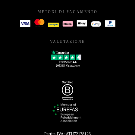
METODI DI PAGAMENTO
VALUTAZIONE
Trustpilot
TrustScore
4.6
205385
Valutazione
Partita IVA: ATU72138126