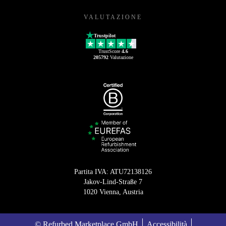
VALUTAZIONE
Trustpilot
TrustScore
4.6
205792
Valutazione
Partita IVA: ATU72138126
Jakov-Lind-Straße 7
1020 Vienna, Austria
© Refurbed Marketplace GmbH
Accessibilità