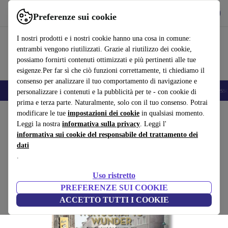
Scarica l’app
Scarica
Preferenze sui cookie
Usa refurbed in modo rapido e semplice
I nostri prodotti e i nostri cookie hanno una cosa in comune:
entrambi vengono riutilizzati. Grazie al riutilizzo dei cookie,
possiamo fornirti contenuti ottimizzati e più pertinenti alle tue
esigenze.Per far sì che ciò funzioni correttamente, ti chiediamo il
consenso per analizzare il tuo comportamento di navigazione e
🎒 Back to school
Smartphone
Portatili
Tablet
Smartwatch
Accesso
personalizzare i contenuti e la pubblicità per te - con cookie di
prima e terza parte. Naturalmente, solo con il tuo consenso. Potrai
Home
modificare le tue
Prodotti
Casa
impostazioni dei cookie
Mobili
in qualsiasi momento.
Leggi la nostra
informativa sulla privacy
. Leggi l'
Josef Heinrich Darchinger.
informativa sui cookie del responsabile del trattamento dei
dati
Wirtschaftswunder
.
bianco
Uso ristretto
(Raccolta recensioni)
PREFERENZE SUI COOKIE
ACCETTO TUTTI I COOKIE