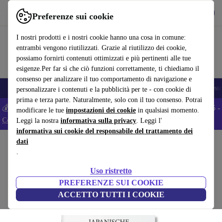
Scarica l’app
Scarica
Preferenze sui cookie
Usa refurbed in modo rapido e semplice
I nostri prodotti e i nostri cookie hanno una cosa in comune:
entrambi vengono riutilizzati. Grazie al riutilizzo dei cookie,
possiamo fornirti contenuti ottimizzati e più pertinenti alle tue
esigenze.Per far sì che ciò funzioni correttamente, ti chiediamo il
consenso per analizzare il tuo comportamento di navigazione e
🎒 Back to school
Smartphone
Portatili
Tablet
Smartwatch
Accesso
personalizzare i contenuti e la pubblicità per te - con cookie di
prima e terza parte. Naturalmente, solo con il tuo consenso. Potrai
💰 Extra -5% su tutti gli smartphone Android - Codice: ANDROID5 -
modificare le tue
impostazioni dei cookie
in qualsiasi momento.
Condizioni
Leggi la nostra
informativa sulla privacy
. Leggi l'
informativa sui cookie del responsabile del trattamento dei
dati
Home
Prodotti
Casa
Mobili
.
Japanische xilografie
Uso ristretto
bianco
PREFERENZE SUI COOKIE
ACCETTO TUTTI I COOKIE
(Raccolta recensioni)