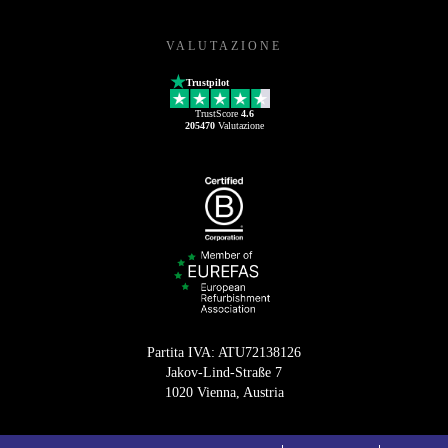
VALUTAZIONE
Trustpilot
TrustScore
4.6
205470
Valutazione
Partita IVA: ATU72138126
Jakov-Lind-Straße 7
1020 Vienna, Austria