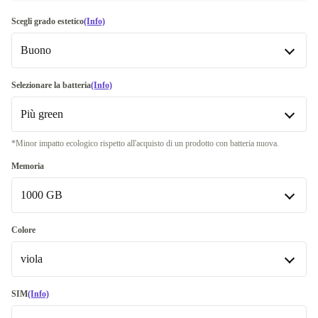
Scegli grado estetico
(Info)
Buono
Buono
Selezionare la batteria
(Info)
Più green
Molto buono
+48,01 €
*Minor impatto ecologico rispetto all'acquisto di un prodotto con batteria nuova.
Ottimo
Più green
Più venduto
+220,01 €
Memoria
Disponibile in altre combinazioni
Premium
Come nuovo
+135,01 €
1000 GB
Nuova
-305,00 €
128 GB
-278,99 €
Colore
viola
256 GB
-277,00 €
512 GB
viola
-41,99 €
SIM
(Info)