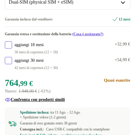
Dual-SIM (physical SIM + eSIM)
1000 GB
nero
+35,01 €
Disponibile in altre combinazioni
Dual-SIM (physical SIM + eSIM)
Garanzia inclusa dal venditore:
12 mesi
oro
-318,71 €
Disponibile in altre combinazioni
Garanzia estesa e sostituzione della batteria
(Cosa è assicurato?)
argento
Dual-SIM (2 physical SIMs)
+234,01 €
-260,00 €
+32,99 €
aggiungi 18 mesi
Dual-SIM (2 eSIMs)
-300,00 €
30 mesi di copertura (12 + 18)
+54,99 €
aggiungi 30 mesi
42 mesi di copertura (12 + 30)
764
Quasi esaurito
,99 €
Nuovo:
1.949,00 €
(-61%)
Confronta con prodotti simili
Spedizione inclusa:
tra
11 Ago. -
12 Ago.
+ Spedizione veloce (1-2 giorni)
Garanzia di reso gratuito entro 30 giorni
Consegna incl.:
Cavo USB-C compatibile con lo smartphone