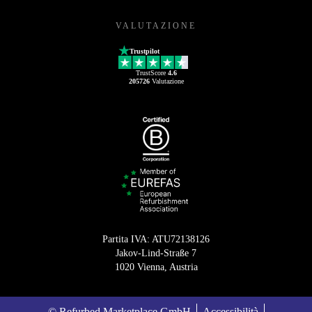
VALUTAZIONE
Trustpilot
TrustScore
4.6
205726
Valutazione
Partita IVA: ATU72138126
Jakov-Lind-Straße 7
1020 Vienna, Austria
© Refurbed Marketplace GmbH
Accessibilità