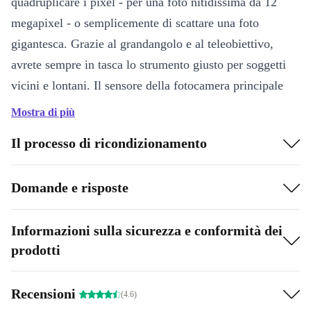
quadruplicare i pixel - per una foto nitidissima da 12
megapixel - o semplicemente di scattare una foto
gigantesca. Grazie al grandangolo e al teleobiettivo,
avrete sempre in tasca lo strumento giusto per soggetti
vicini e lontani. Il sensore della fotocamera principale
offre una maggiore sensibilità alla luce, grazie alle sue
Mostra di più
dimensioni maggiorate del 65%. Preparati a scattare foto
Il processo di ricondizionamento
perfette anche di sera!
Il chip A16 Bionic è il cuore pulsante di questo iPhone
Domande e risposte
14 Pro ricondizionato, che garantisce prestazioni
eccezionali con un consumo energetico ridotto. Questo,
Informazioni sulla sicurezza e conformità dei
in sinergia con la batteria più grande, permette
prodotti
un’autonomia ancora più lunga e affidabile per il tuo
smartphone Apple.
Recensioni
(4.6)