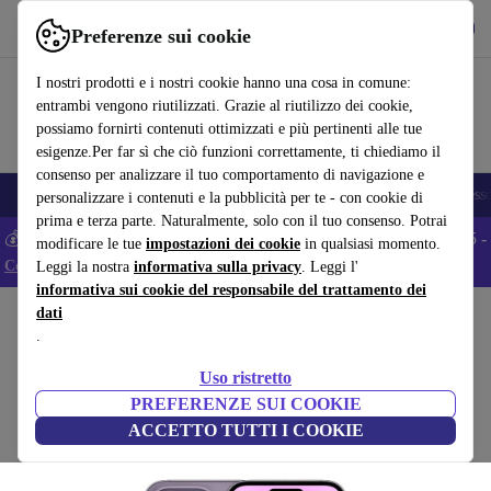
Scarica l’app
Scarica
Preferenze sui cookie
Usa refurbed in modo rapido e semplice
I nostri prodotti e i nostri cookie hanno una cosa in comune:
entrambi vengono riutilizzati. Grazie al riutilizzo dei cookie,
possiamo fornirti contenuti ottimizzati e più pertinenti alle tue
esigenze.Per far sì che ciò funzioni correttamente, ti chiediamo il
consenso per analizzare il tuo comportamento di navigazione e
🎒 Back to school
Smartphone
Portatili
Tablet
Smartwatch
Accesso
personalizzare i contenuti e la pubblicità per te - con cookie di
prima e terza parte. Naturalmente, solo con il tuo consenso. Potrai
💰 Extra -5% su tutti gli smartphone Android - Codice: ANDROID5 -
modificare le tue
impostazioni dei cookie
in qualsiasi momento.
Condizioni
Leggi la nostra
informativa sulla privacy
. Leggi l'
informativa sui cookie del responsabile del trattamento dei
dati
Home
Prodotti
Cellulari & Smartphone
iPhone
.
iPhone 14 Pro
Uso ristretto
764
,99 €
1 TB | Dual-SIM (eSIM, Nano-SIM) | viola
PREFERENZE SUI COOKIE
Nuovo:
1.949,00 €
ACCETTO TUTTI I COOKIE
(4,8/5)