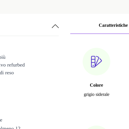
Caratteristiche
più
tivo refurbed
di reso
Colore
grigio siderale
le
 almeno 12