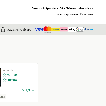
Vendita & Spedizione:
VistaTelecom
|
Altre offerte
Paese di spedizione:
Paesi Bassi
Pagamento sicuro
argento
256 GB
Ottimo
514,99 €
menti