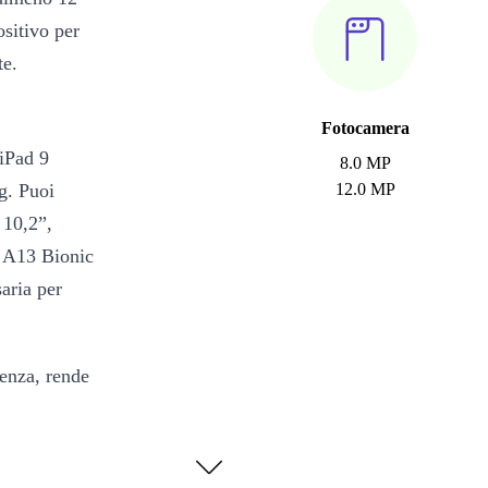
ositivo per
te.
Fotocamera
iPad 9
8.0 MP
g. Puoi
12.0 MP
 10,2”,
p A13 Bionic
saria per
tenza, rende
dendo se la
ormance? La
evata durata