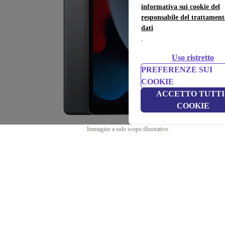
informativa sui cookie del
responsabile del trattament
dati
.
Uso ristretto
PREFERENZE SUI
COOKIE
ACCETTO TUTTI 
COOKIE
Immagine a solo scopo illustrativo