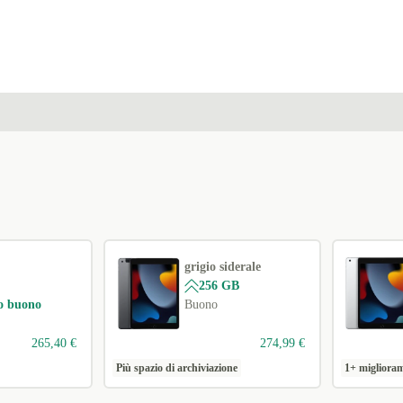
grigio siderale
256 GB
o buono
Buono
265,40 €
274,99 €
Più spazio di archiviazione
1+ migliora