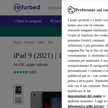
Chi siamo
Vendere
Assistenza
Preferenze sui co
I nostri prodotti e i nostri co
Tutte le categorie
🎒 Back to school
Smartphone
Portat
hanno una cosa in comune:
entrambi vengono riutilizzati
🔥 Ri
Grazie al riutilizzo dei cookie
possiamo fornirti contenuti
Home
Prodotti
Tablet
iPad
ottimizzati e più pertinenti al
esigenze.Per far sì che ciò fu
iPad 9 (2021) | 10.2"
correttamente, ti chiediamo il
consenso per analizzare il tuo
64 GB | grigio siderale
comportamento di navigazion
personalizzare i contenuti e l
(4,8/5)
pubblicità per te - con cookie
prima e terza parte. Naturalm
solo con il tuo consenso. Potr
modificare le tue
impostazioni dei cookie
in
qualsiasi momento. Leggi la 
informativa sulla privacy
. 