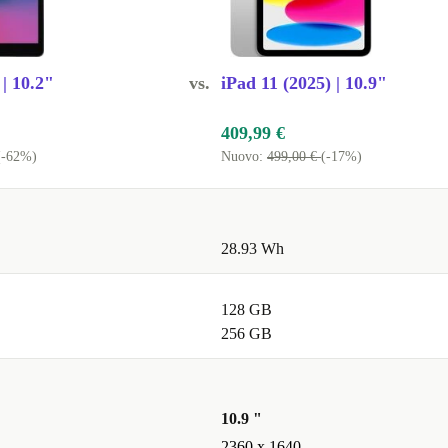
 | 10.2"
vs.
iPad 11 (2025) | 10.9"
409,99 €
(-62%)
Nuovo:
499,00 €
(-17%)
28.93 Wh
128 GB
256 GB
10.9 "
2360 x 1640