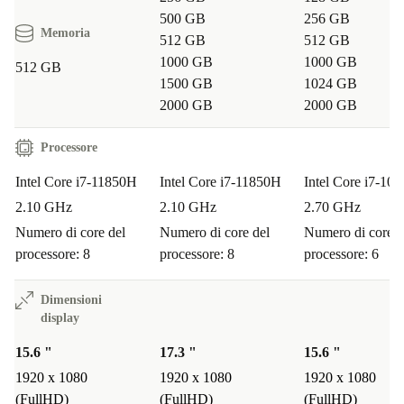
500 GB
256 GB
porte ti consentono di lavorare ovunque, senza
Memoria
512 GB
512 GB
compromessi.
1000 GB
1000 GB
512 GB
1500 GB
1024 GB
Quanto è affidabile un portatile ricondizionato?
2000 GB
2000 GB
Massima affidabilità. Ogni dispositivo refurbed viene
testato, igienizzato e garantito per darti la tranquillità che
Processore
cerchi.
Intel Core i7-11850H
Intel Core i7-11850H
Intel Core i7-10
2.10 GHz
2.10 GHz
2.70 GHz
Numero di core del
Numero di core del
Numero di core d
HP ZBook Fury 15 G8 ricondizionato è la soluzione
processore: 8
processore: 8
processore: 6
pratica, potente e consapevole per chi non accetta
compromessi tra performance e responsabilità
Dimensioni
ambientale. Porta la tua produttività a un nuovo livello e
display
scegli un futuro più verde con refurbed.
15.6 "
17.3 "
15.6 "
1920 x 1080
1920 x 1080
1920 x 1080
(FullHD)
(FullHD)
(FullHD)