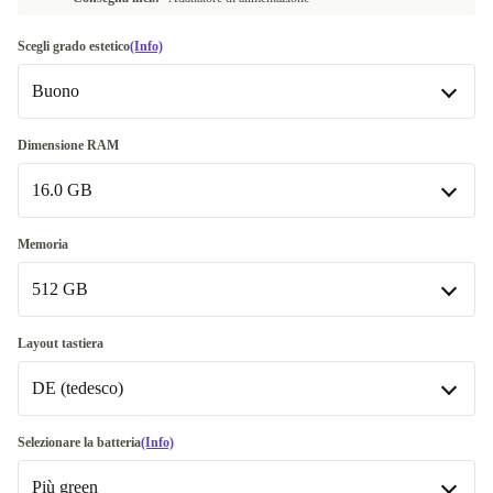
Scegli grado estetico
(Info)
Buono
Buono
Dimensione RAM
16.0 GB
Molto buono
+20,00 €
16.0 GB
Memoria
512 GB
32.0 GB
+100,00 €
Disponibile in altre combinazioni
512 GB
Layout tastiera
64.0 GB
+538,00 €
DE (tedesco)
1000 GB
+50,00 €
Disponibile in altre combinazioni
DE (tedesco)
Selezionare la batteria
(Info)
2000 GB
+300,00 €
Disponibile in altre combinazioni
Più green