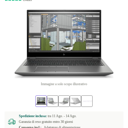
Immagine a solo scopo illustrativo
Spedizione inclusa:
tra
11 Ago. -
14 Ago.
Garanzia di reso gratuito entro 30 giorni
Consegna incl.:
Adattatore di alimentazione