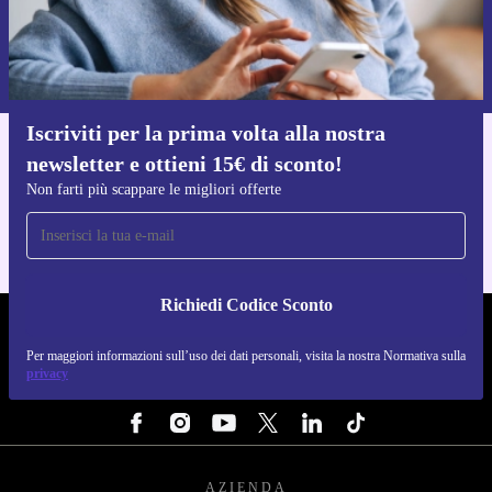
Richiedi codice sconto
Per maggiori informazioni sull’uso dei dati personali, visita la nostra
Normativa sulla privacy
.
Iscriviti per la prima volta alla nostra
newsletter e ottieni 15€ di sconto!
Scarica l'app di refurbed
Per iOS e Android
Non farti più scappare le migliori offerte
Richiedi Codice Sconto
REFURBED ITALIA - RETHINK NEW.
Per maggiori informazioni sull’uso dei dati personali, visita la nostra Normativa sulla
privacy
SEGUICI SU
AZIENDA