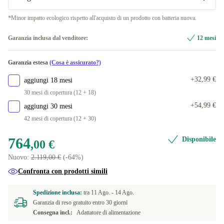
ND (nordico)
+60,49 €
*Minor impatto ecologico rispetto all'acquisto di un prodotto con batteria nuova.
Più green
IT (italiano)
+108,99 €
Garanzia inclusa dal venditore:
12 mesi
Disponibile in altre combinazioni
Nuova
+256,00 €
Garanzia estesa
(Cosa è assicurato?)
+32,99 €
aggiungi 18 mesi
30 mesi di copertura (12 + 18)
+54,99 €
aggiungi 30 mesi
42 mesi di copertura (12 + 30)
764
Disponibile
,00 €
Nuovo:
2.119,00 €
(-64%)
Confronta con prodotti simili
Spedizione inclusa:
tra
11 Ago. -
14 Ago.
Garanzia di reso gratuito entro 30 giorni
Consegna incl.:
Adattatore di alimentazione