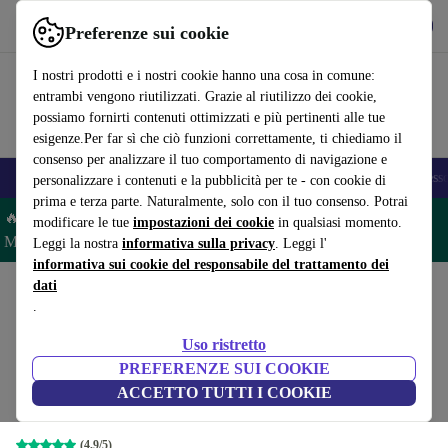
Scarica l’app
Scarica
Preferenze sui cookie
Usa refurbed in modo rapido e semplice
I nostri prodotti e i nostri cookie hanno una cosa in comune:
entrambi vengono riutilizzati. Grazie al riutilizzo dei cookie,
possiamo fornirti contenuti ottimizzati e più pertinenti alle tue
esigenze.Per far sì che ciò funzioni correttamente, ti chiediamo il
consenso per analizzare il tuo comportamento di navigazione e
🎒 Back to school
Smartphone
Portatili
Tablet
Smartwatch
Accesso
personalizzare i contenuti e la pubblicità per te - con cookie di
prima e terza parte. Naturalmente, solo con il tuo consenso. Potrai
🔥 Risparmia il 5% IN PIÙ su MacBook e iPad– Codice:
modificare le tue
impostazioni dei cookie
in qualsiasi momento.
MACPAD5 –
Condizioni
Leggi la nostra
informativa sulla privacy
. Leggi l'
informativa sui cookie del responsabile del trattamento dei
dati
Home
Prodotti
Portatili
Portatili HP
.
HP ZBook Fury 15 G8 | i7-
Uso ristretto
11850H | 15.6pollici
764
,00 €
PREFERENZE SUI COOKIE
Nuovo:
2.119,00 €
16 GB | 512 GB SSD | FHD | RTX A2000 |
ACCETTO TUTTI I COOKIE
Win 11 Pro | DE
(4,9/5)