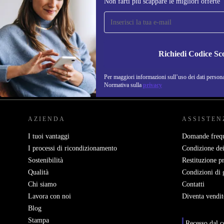
Non farti più scappare le migliori offerte
Iscriviti per la prima volta alla nostra
newsletter e ottieni 15€ di sconto!
Non farti più scappare le migliori offerte.
Richiedi Codice Sc
Per maggiori informazioni sull’uso dei dati personal
REFURBED ITALIA - RETHINK NEW.
Normativa sulla
privacy
AZIENDA
ASSISTEN
I tuoi vantaggi
Domande frequ
I processi di ricondizionamento
Condizione dei
Sostenibilità
Restituzione p
Qualità
Condizioni di 
Chi siamo
Contatti
Lavora con noi
Diventa vendit
Blog
Stampa
Recesso dal c