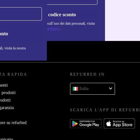
Richiedi codice sconto
Per maggiori informazioni sull’uso dei dati personali, visita
la nostra
Normativa sulla privacy
.
onto
i, visita la nostra
ZA RAPIDA
REFURBED IN
enti
Italia
 prodotti
rodotti
garanzia
SCARICA L'APP DI REFUR
ore su refurbed
ontratto