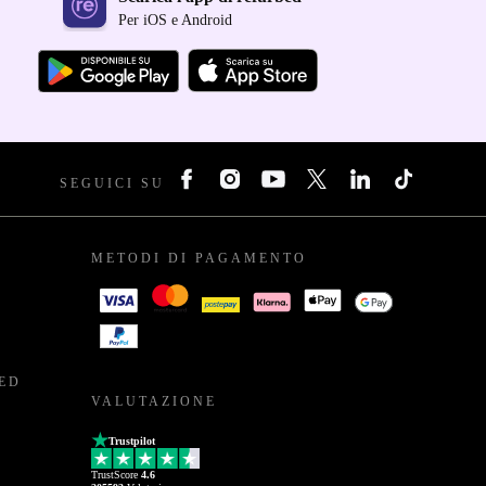
Per iOS e Android
SEGUICI SU
METODI DI PAGAMENTO
BED
VALUTAZIONE
Trustpilot
TrustScore
4.6