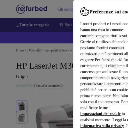
Chi siamo
Vendere
Assistenza
Preferenze sui co
I nostri prodotti e i nostri co
Tutte le categorie
🎒 Back to school
Smartphone
Portat
hanno una cosa in comune:
entrambi vengono riutilizzati
💰 E
Grazie al riutilizzo dei cookie
possiamo fornirti contenuti
Home
Prodotti
Stampanti & Scanner
ottimizzati e più pertinenti al
esigenze.Per far sì che ciò fu
HP LaserJet M3027 MFP
correttamente, ti chiediamo il
consenso per analizzare il tuo
Grigio
comportamento di navigazion
personalizzare i contenuti e l
(Raccolta recensioni)
pubblicità per te - con cookie
prima e terza parte. Naturalm
solo con il tuo consenso. Potr
modificare le tue
impostazioni dei cookie
in
qualsiasi momento. Leggi la 
informativa sulla privacy
. 