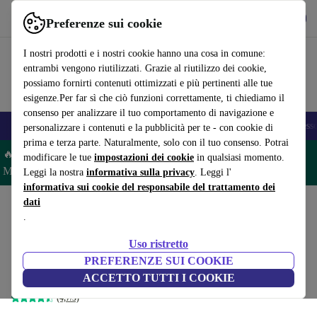
Scarica l’app
Scarica
Preferenze sui cookie
Usa refurbed in modo rapido e semplice
I nostri prodotti e i nostri cookie hanno una cosa in comune:
entrambi vengono riutilizzati. Grazie al riutilizzo dei cookie,
possiamo fornirti contenuti ottimizzati e più pertinenti alle tue
esigenze.Per far sì che ciò funzioni correttamente, ti chiediamo il
consenso per analizzare il tuo comportamento di navigazione e
🎒 Back to school
Smartphone
Portatili
Tablet
Smartwatch
Accesso
personalizzare i contenuti e la pubblicità per te - con cookie di
prima e terza parte. Naturalmente, solo con il tuo consenso. Potrai
🔥 Risparmia il 5% IN PIÙ su MacBook e iPad– Codice:
modificare le tue
impostazioni dei cookie
in qualsiasi momento.
MACPAD5 –
Condizioni
Leggi la nostra
informativa sulla privacy
. Leggi l'
informativa sui cookie del responsabile del trattamento dei
dati
Home
Prodotti
Portatili
Portatili HP
.
HP EliteBook 840 G6 | i5-
Uso ristretto
8265U | 14pollici
243
,10 €
PREFERENZE SUI COOKIE
Nuovo:
1.959,00 €
8 GB | 256 GB SSD | Win 11 Pro | NL
ACCETTO TUTTI I COOKIE
(4,7/5)