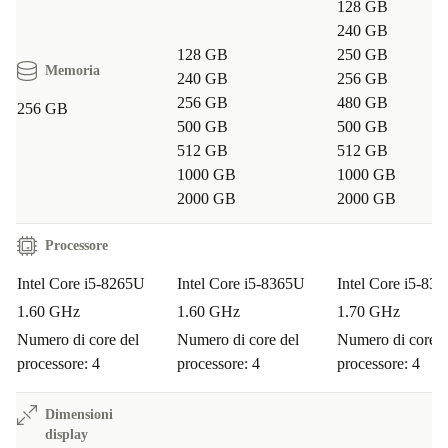
128 GB
Posso usarlo per studiare e seguire lezioni online?
240 GB
Assolutamente. Il display nitido e la leggerezza
128 GB
250 GB
Memoria
240 GB
256 GB
facilitano la mobilità tra aule e casa, mentre la
256 GB
480 GB
256 GB
connettività garantisce accesso rapido a tutte le
500 GB
500 GB
piattaforme di e-learning.
512 GB
512 GB
1000 GB
1000 GB
Come si comporta con film, serie TV e streaming?
2000 GB
2000 GB
Il display FullHD e l’audio chiaro offrono un’esperienza
Processore
visiva e sonora coinvolgente, ideale per rilassarsi dopo
Intel Core i5-8265U
Intel Core i5-8365U
Intel Core i5-83
una giornata impegnativa.
1.60 GHz
1.60 GHz
1.70 GHz
Sicurezza e zero pensieri
Numero di core del
Numero di core del
Numero di core d
processore: 4
processore: 4
processore: 4
Ogni EliteBook 840 G6 ricondizionato da refurbed
include: -
Garanzia minima di 12 mesi
: tranquillità
Dimensioni
display
assicurata su ogni acquisto. -
30 giorni di restituzione