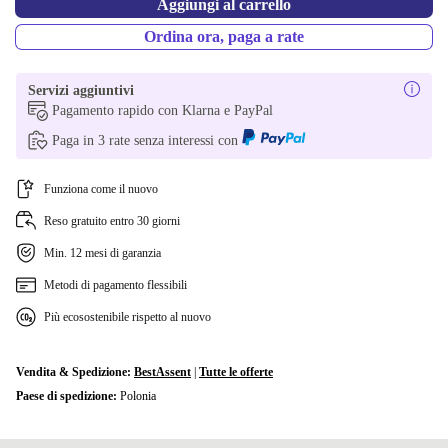
Aggiungi al carrello
Disponibile in altre combinazioni
Ordina ora, paga a rate
NO (QWERTY)
+66,89 €
Servizi aggiuntivi
PT (QWERTY)
+80,89 €
Pagamento rapido con Klarna e PayPal
CZ (QWERTZ)
+80,89 €
Paga in 3 rate senza interessi con
UK (QWERTY)
+91,89 €
Funziona come il nuovo
Reso gratuito entro 30 giorni
Min. 12 mesi di garanzia
Metodi di pagamento flessibili
Più ecosostenibile rispetto al nuovo
Vendita & Spedizione:
BestAssent
|
Tutte le offerte
Paese di spedizione:
Polonia