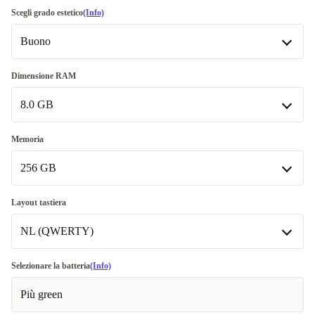
Scegli grado estetico
(Info)
Buono
Buono
Dimensione RAM
8.0 GB
Molto buono
+50,90 €
Ottimo
8.0 GB
+106,89 €
Memoria
Disponibile in altre combinazioni
256 GB
16.0 GB
+52,70 €
256 GB
Layout tastiera
32.0 GB
+176,89 €
Disponibile in altre combinazioni
NL (QWERTY)
512 GB
+63,59 €
FI (QWERTY)
Selezionare la batteria
(Info)
1000 GB
+171,89 €
Più green
NL (QWERTY)