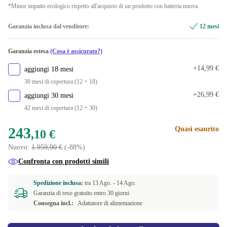
2000 GB
+318,39 €
*Minor impatto ecologico rispetto all'acquisto di un prodotto con batteria nuova.
SE (QWERTY)
+49,44 €
4000 GB
+574,87 €
Garanzia inclusa dal venditore:
12 mesi
DK (QWERTY)
+54,90 €
Garanzia estesa
(Cosa è assicurato?)
ES (QWERTY)
+54,90 €
+14,99 €
aggiungi 18 mesi
GR (QWERTY)
+54,90 €
30 mesi di copertura (12 + 18)
+26,99 €
aggiungi 30 mesi
BE (AZERTY)
+54,90 €
42 mesi di copertura (12 + 30)
ND (QWERTY)
+54,90 €
243
Quasi esaurito
,10 €
US (QWERTY)
+66,89 €
Nuovo:
1.959,00 €
(-88%)
Confronta con prodotti simili
DE (QWERTZ)
+69,89 €
Spedizione inclusa:
tra
13 Ago. -
14 Ago.
IT (QWERTY)
+75,89 €
Garanzia di reso gratuito entro 30 giorni
Consegna incl.:
Adattatore di alimentazione
FR (AZERTY)
+75,89 €