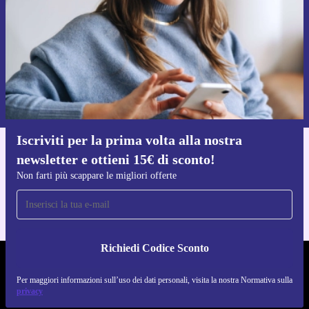
Richiedi codice sconto
Per maggiori informazioni sull’uso dei dati personali, visita la nostra
Normativa sulla privacy
.
Iscriviti per la prima volta alla nostra
newsletter e ottieni 15€ di sconto!
Scarica l'app di refurbed
Per iOS e Android
Non farti più scappare le migliori offerte
Richiedi Codice Sconto
REFURBED ITALIA - RETHINK NEW.
Per maggiori informazioni sull’uso dei dati personali, visita la nostra Normativa sulla
privacy
SEGUICI SU