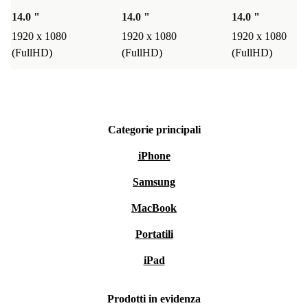
gratuita
: prova il prodotto senza rischi, decidi con
14.0 "
14.0 "
14.0 "
calma.
1920 x 1080
1920 x 1080
1920 x 1080
(FullHD)
(FullHD)
(FullHD)
Scegli HP EliteBook 840 G6 ricondizionato: un portatile
che unisce tecnologia, affidabilità e una scelta più
sostenibile per il pianeta 🌱.
Categorie principali
iPhone
Samsung
MacBook
Portatili
iPad
Prodotti in evidenza