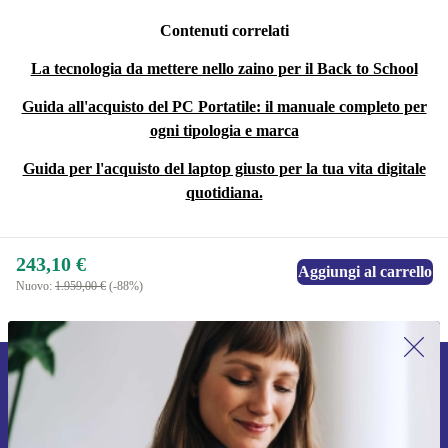
Contenuti correlati
La tecnologia da mettere nello zaino per il Back to School
Guida all'acquisto del PC Portatile: il manuale completo per
ogni tipologia e marca
Guida per l'acquisto del laptop giusto per la tua vita digitale
quotidiana.
243,10 €
Aggiungi al carrello
Nuovo:
1.959,00 €
(-88%)
Iscriviti per la prima volta alla nostra
newsletter e ottieni 15€ di sconto!
Non farti più scappare le migliori offerte.