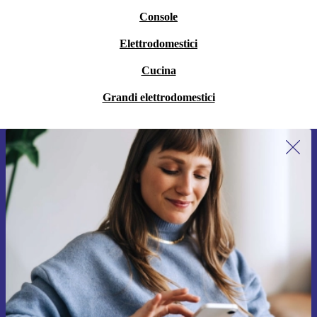
Console
Elettrodomestici
Cucina
Grandi elettrodomestici
Iscriviti per la prima volta alla nostra
newsletter e ottieni 15€ di sconto!
Non farti più scappare le migliori offerte.
Richiedi codice sconto
Per maggiori informazioni sull’uso dei dati personali, visita la nostra
Normativa sulla privacy
.