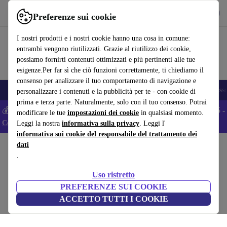
Scarica l’app
Scarica
Preferenze sui cookie
Usa refurbed in modo rapido e semplice
I nostri prodotti e i nostri cookie hanno una cosa in comune:
entrambi vengono riutilizzati. Grazie al riutilizzo dei cookie,
possiamo fornirti contenuti ottimizzati e più pertinenti alle tue
esigenze.Per far sì che ciò funzioni correttamente, ti chiediamo il
consenso per analizzare il tuo comportamento di navigazione e
🎒 Back to school
Smartphone
Portatili
Tablet
Smartwatch
Accesso
personalizzare i contenuti e la pubblicità per te - con cookie di
prima e terza parte. Naturalmente, solo con il tuo consenso. Potrai
💰 Extra -5% su tutti gli smartphone Android - Codice: ANDROID5 -
modificare le tue
impostazioni dei cookie
in qualsiasi momento.
Condizioni
Leggi la nostra
informativa sulla privacy
. Leggi l'
informativa sui cookie del responsabile del trattamento dei
dati
Home
Prodotti
Casa
Mobili
.
Greta divano 3 posti a sedere Aulla Cacao
Uso ristretto
marrone
PREFERENZE SUI COOKIE
ACCETTO TUTTI I COOKIE
(Raccolta recensioni)