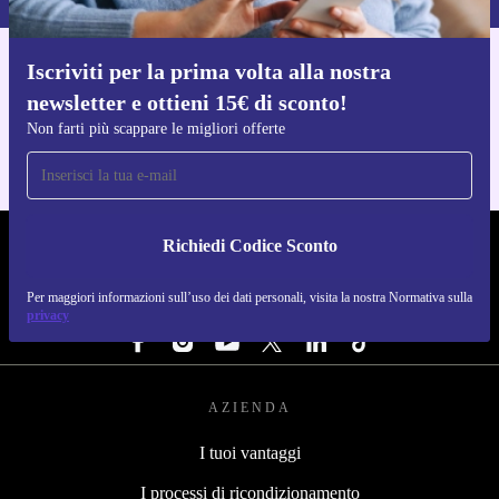
Iscriviti per la prima volta alla nostra
Scarica l'app di refurbed
newsletter e ottieni 15€ di sconto!
Per iOS e Android
Non farti più scappare le migliori offerte
Richiedi Codice Sconto
REFURBED ITALIA - RETHINK NEW.
Per maggiori informazioni sull’uso dei dati personali, visita la nostra Normativa sulla
SEGUICI SU
privacy
AZIENDA
I tuoi vantaggi
I processi di ricondizionamento