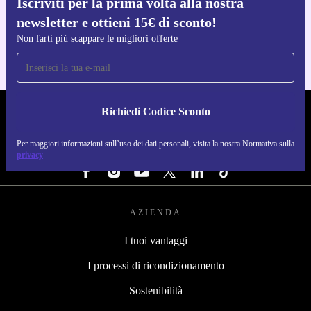
Iscriviti per la prima volta alla nostra
Scarica l'app di refurbed
newsletter e ottieni 15€ di sconto!
Per iOS e Android
Non farti più scappare le migliori offerte
Richiedi Codice Sconto
REFURBED ITALIA - RETHINK NEW.
Per maggiori informazioni sull’uso dei dati personali, visita la nostra Normativa sulla
SEGUICI SU
privacy
AZIENDA
I tuoi vantaggi
I processi di ricondizionamento
Sostenibilità