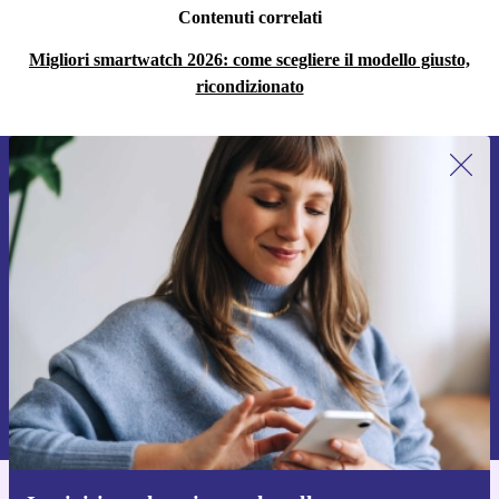
Contenuti correlati
Migliori smartwatch 2026: come scegliere il modello giusto,
ricondizionato
Iscriviti per la prima volta alla nostra
newsletter e ottieni 15€ di sconto!
Non farti più scappare le migliori offerte.
Richiedi codice sconto
Per maggiori informazioni sull’uso dei dati personali, visita la nostra
Normativa sulla privacy
.