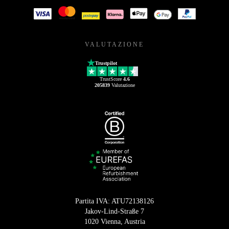
VALUTAZIONE
Trustpilot
TrustScore
4.6
205839
Valutazione
Partita IVA: ATU72138126
Jakov-Lind-Straße 7
1020 Vienna, Austria