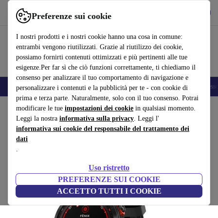
Scarica l’app
Scarica
Preferenze sui cookie
Usa refurbed in modo rapido e semplice
I nostri prodotti e i nostri cookie hanno una cosa in comune:
entrambi vengono riutilizzati. Grazie al riutilizzo dei cookie,
possiamo fornirti contenuti ottimizzati e più pertinenti alle tue
esigenze.Per far sì che ciò funzioni correttamente, ti chiediamo il
consenso per analizzare il tuo comportamento di navigazione e
🎒 Back to school
Smartphone
Portatili
Tablet
Smartwatch
Accesso
personalizzare i contenuti e la pubblicità per te - con cookie di
prima e terza parte. Naturalmente, solo con il tuo consenso. Potrai
Home
modificare le tue
Prodotti
Smartwatch
impostazioni dei cookie
in qualsiasi momento.
Leggi la nostra
informativa sulla privacy
. Leggi l'
Garmin Fenix 7S Solar (2022)
informativa sui cookie del responsabile del trattamento dei
dati
Acciaio inossidabile | nero | nero
.
(Raccolta recensioni)
Uso ristretto
PREFERENZE SUI COOKIE
ACCETTO TUTTI I COOKIE