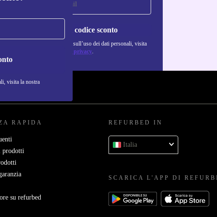
Richiedi codice sconto
Per maggiori informazioni sull’uso dei dati personali, visita
la nostra
Normativa sulla privacy
.
onto
i, visita la nostra
ZA RAPIDA
REFURBED IN
enti
Italia
 prodotti
rodotti
garanzia
SCARICA L'APP DI REFUR
ore su refurbed