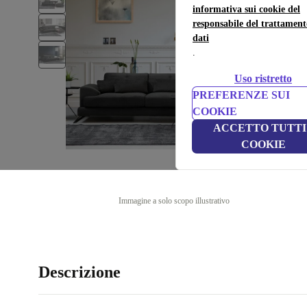
informativa sui cookie del
responsabile del trattament
dati
.
Uso ristretto
PREFERENZE SUI
COOKIE
ACCETTO TUTTI 
COOKIE
Immagine a solo scopo illustrativo
Descrizione