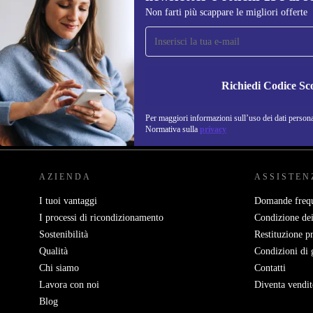
Non farti più scappare le migliori offerte
Iscriviti per la prima volta alla nostra
newsletter e ottieni 15€ di sconto!
Non farti più scappare le migliori offerte.
Richiedi Codice Sc
Per maggiori informazioni sull’uso dei dati personal
REFURBED ITALIA - RETHINK NEW.
Normativa sulla
privacy
AZIENDA
ASSISTEN
I tuoi vantaggi
Domande frequ
I processi di ricondizionamento
Condizione dei
Sostenibilità
Restituzione p
Qualità
Condizioni di 
Chi siamo
Contatti
Lavora con noi
Diventa vendit
Blog