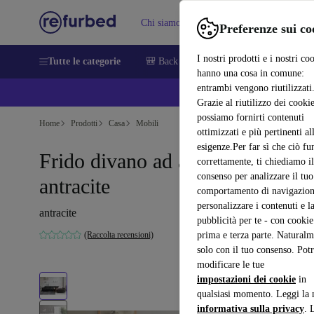
Chi siamo
Vendere
Assistenza
Preferenze sui co
I nostri prodotti e i nostri co
Tutte le categorie
🎒 Back to school
Smartphone
Portat
hanno una cosa in comune:
entrambi vengono riutilizzati
💰 E
Grazie al riutilizzo dei cookie
possiamo fornirti contenuti
Home
Prodotti
Casa
Mobili
ottimizzati e più pertinenti al
esigenze.Per far sì che ciò fu
Frido divano ad angolo destra
correttamente, ti chiediamo il
consenso per analizzare il tuo
antracite
comportamento di navigazion
personalizzare i contenuti e l
antracite
pubblicità per te - con cookie
(Raccolta recensioni)
prima e terza parte. Naturalm
solo con il tuo consenso. Potr
modificare le tue
impostazioni dei cookie
in
qualsiasi momento. Leggi la 
informativa sulla privacy
. 