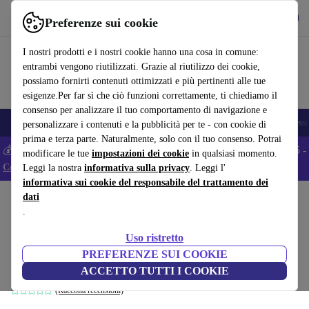
Scarica l’app
Scarica
Preferenze sui cookie
Usa refurbed in modo rapido e semplice
I nostri prodotti e i nostri cookie hanno una cosa in comune:
entrambi vengono riutilizzati. Grazie al riutilizzo dei cookie,
possiamo fornirti contenuti ottimizzati e più pertinenti alle tue
esigenze.Per far sì che ciò funzioni correttamente, ti chiediamo il
consenso per analizzare il tuo comportamento di navigazione e
🎒 Back to school
Smartphone
Portatili
Tablet
Smartwatch
Accesso
personalizzare i contenuti e la pubblicità per te - con cookie di
prima e terza parte. Naturalmente, solo con il tuo consenso. Potrai
💰 Extra -5% su tutti gli smartphone Android - Codice: ANDROID5 -
modificare le tue
impostazioni dei cookie
in qualsiasi momento.
Condizioni
Leggi la nostra
informativa sulla privacy
. Leggi l'
informativa sui cookie del responsabile del trattamento dei
dati
Home
Prodotti
Casa
Mobili
.
Frame mensola da parete con tavola Eiche
Uso ristretto
nero
PREFERENZE SUI COOKIE
nero
ACCETTO TUTTI I COOKIE
(Raccolta recensioni)