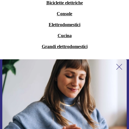
Biciclette elettriche
Console
Elettrodomestici
Cucina
Grandi elettrodomestici
Iscriviti per la prima volta alla nostra
newsletter e ottieni 15€ di sconto!
Non farti più scappare le migliori offerte.
Richiedi codice sconto
Per maggiori informazioni sull’uso dei dati personali, visita la nostra