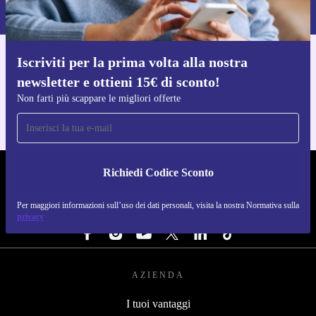
Normativa sulla privacy
.
Iscriviti per la prima volta alla nostra
Scarica l'app di refurbed
newsletter e ottieni 15€ di sconto!
Per iOS e Android
Non farti più scappare le migliori offerte
Richiedi Codice Sconto
REFURBED ITALIA - RETHINK NEW.
Per maggiori informazioni sull’uso dei dati personali, visita la nostra Normativa sulla
SEGUICI SU
privacy
AZIENDA
I tuoi vantaggi