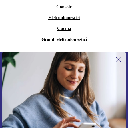
Console
Elettrodomestici
Cucina
Grandi elettrodomestici
Iscriviti per la prima volta alla nostra
newsletter e ottieni 15€ di sconto!
Non farti più scappare le migliori offerte.
Richiedi codice sconto
Per maggiori informazioni sull’uso dei dati personali, visita la nostra
Normativa sulla privacy
.