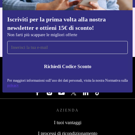
Iscriviti per la prima volta alla nostra
Scarica l'app di refurbed
newsletter e ottieni 15€ di sconto!
Per iOS e Android
Non farti più scappare le migliori offerte
Richiedi Codice Sconto
REFURBED ITALIA - RETHINK NEW.
Per maggiori informazioni sull’uso dei dati personali, visita la nostra Normativa sulla
SEGUICI SU
privacy
AZIENDA
I tuoi vantaggi
I processi di ricondizionamento