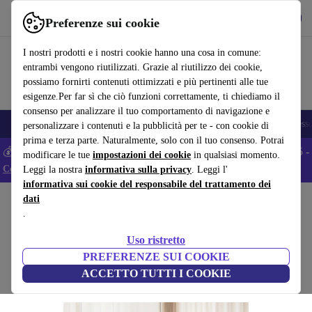
Scarica l’app
Scarica
Preferenze sui cookie
Usa refurbed in modo rapido e semplice
I nostri prodotti e i nostri cookie hanno una cosa in comune:
entrambi vengono riutilizzati. Grazie al riutilizzo dei cookie,
possiamo fornirti contenuti ottimizzati e più pertinenti alle tue
esigenze.Per far sì che ciò funzioni correttamente, ti chiediamo il
consenso per analizzare il tuo comportamento di navigazione e
🎒 Back to school
Smartphone
Portatili
Tablet
Smartwatch
Accesso
personalizzare i contenuti e la pubblicità per te - con cookie di
prima e terza parte. Naturalmente, solo con il tuo consenso. Potrai
💰 Extra -5% su tutti gli smartphone Android - Codice: ANDROID5 -
modificare le tue
impostazioni dei cookie
in qualsiasi momento.
Condizioni
Leggi la nostra
informativa sulla privacy
. Leggi l'
informativa sui cookie del responsabile del trattamento dei
dati
Home
Prodotti
Casa
Mobili
.
Fornell ABF1 lampada a sospensione nero
Uso ristretto
nero
PREFERENZE SUI COOKIE
ACCETTO TUTTI I COOKIE
(Raccolta recensioni)