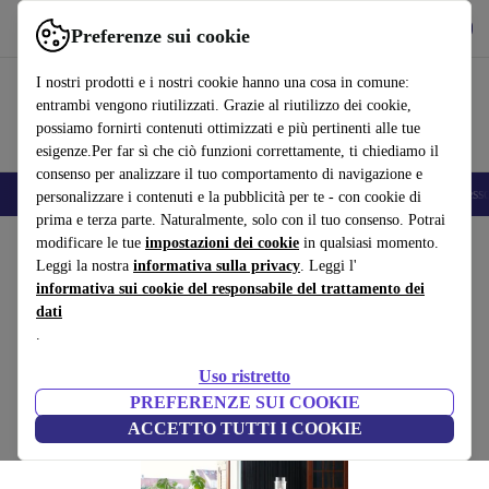
Scarica l’app
Scarica
Preferenze sui cookie
Usa refurbed in modo rapido e semplice
I nostri prodotti e i nostri cookie hanno una cosa in comune:
entrambi vengono riutilizzati. Grazie al riutilizzo dei cookie,
possiamo fornirti contenuti ottimizzati e più pertinenti alle tue
esigenze.Per far sì che ciò funzioni correttamente, ti chiediamo il
consenso per analizzare il tuo comportamento di navigazione e
🎒 Back to school
Smartphone
Portatili
Tablet
Smartwatch
Accesso
personalizzare i contenuti e la pubblicità per te - con cookie di
prima e terza parte. Naturalmente, solo con il tuo consenso. Potrai
Home
modificare le tue
Prodotti
Casa
impostazioni dei cookie
Mobili
in qualsiasi momento.
Leggi la nostra
informativa sulla privacy
. Leggi l'
Eyrie Loungestuhl giallo
informativa sui cookie del responsabile del trattamento dei
dati
giallo
.
(Raccolta recensioni)
Uso ristretto
PREFERENZE SUI COOKIE
ACCETTO TUTTI I COOKIE