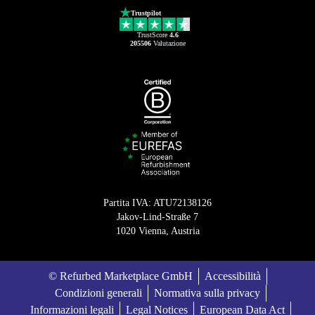
Trustpilot
TrustScore
4.6
205506
Valutazione
Partita IVA: ATU72138126
Jakov-Lind-Straße 7
1020 Vienna, Austria
© Refurbed Marketplace GmbH
Accessibilità
Condizioni generali
Normativa sulla privacy
Informazioni legali
Legal Notices
European Data Act