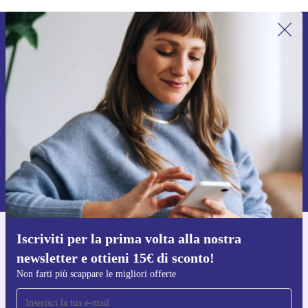
Iscriviti per la prima volta alla nostra
newsletter e ottieni 15€ di sconto!
Non farti più scappare le migliori offerte.
Richiedi codice sconto
Per maggiori informazioni sull’uso dei dati personali, visita la nostra
Normativa sulla privacy
.
Iscriviti per la prima volta alla nostra
Scarica l'app di refurbed
newsletter e ottieni 15€ di sconto!
Per iOS e Android
Non farti più scappare le migliori offerte