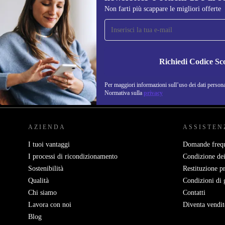
Non farti più scappare le migliori offerte
Iscriviti per la prima volta alla nostra
newsletter e ottieni 15€ di sconto!
Non farti più scappare le migliori offerte.
Richiedi Codice Sc
Per maggiori informazioni sull’uso dei dati personal
REFURBED ITALIA - RETHINK NEW.
Normativa sulla
privacy
AZIENDA
ASSISTEN
I tuoi vantaggi
Domande frequ
I processi di ricondizionamento
Condizione dei
Sostenibilità
Restituzione p
Qualità
Condizioni di 
Chi siamo
Contatti
Lavora con noi
Diventa vendit
Blog