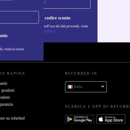
Richiedi codice sconto
Per maggiori informazioni sull’uso dei dati personali, visita
la nostra
Normativa sulla privacy
.
onto
i, visita la nostra
ZA RAPIDA
REFURBED IN
enti
Italia
 prodotti
rodotti
garanzia
SCARICA L'APP DI REFUR
ore su refurbed