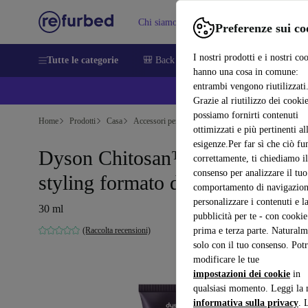
Chi siamo
Vendere
Assistenza
Preferenze sui co
I nostri prodotti e i nostri co
Tutte le categorie
🎒 Back to school
Smartphone
Portat
hanno una cosa in comune:
entrambi vengono riutilizzati
💰 E
Grazie al riutilizzo dei cookie
possiamo fornirti contenuti
Home
Prodotti
Casa
Accessori per elettrodomestici
ottimizzati e più pertinenti al
esigenze.Per far sì che ciò fu
Dyson Chitosan™ Siero post-
correttamente, ti chiediamo il
consenso per analizzare il tuo
styling formato da viaggio
comportamento di navigazion
personalizzare i contenuti e l
30 ml
pubblicità per te - con cookie
(Raccolta recensioni)
prima e terza parte. Naturalm
solo con il tuo consenso. Potr
modificare le tue
impostazioni dei cookie
in
qualsiasi momento. Leggi la 
informativa sulla privacy
. 