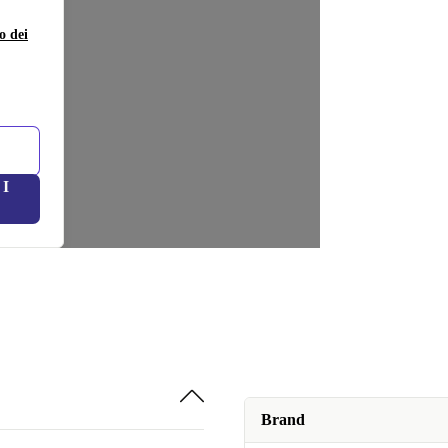
o dei
I
Brand