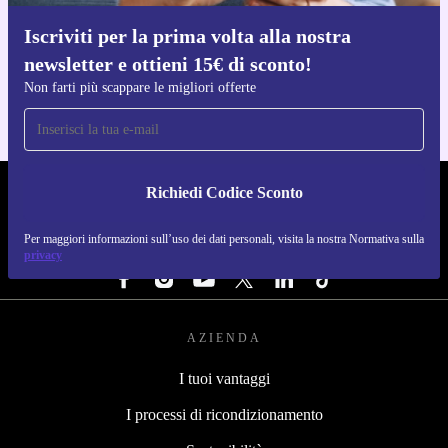
Iscriviti per la prima volta alla nostra
Scarica l'app di refurbed
newsletter e ottieni 15€ di sconto!
Per iOS e Android
Non farti più scappare le migliori offerte
Richiedi Codice Sconto
REFURBED ITALIA - RETHINK NEW.
Per maggiori informazioni sull’uso dei dati personali, visita la nostra Normativa sulla
SEGUICI SU
privacy
AZIENDA
I tuoi vantaggi
I processi di ricondizionamento