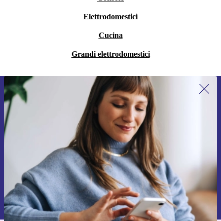
Elettrodomestici
Cucina
Grandi elettrodomestici
Iscriviti per la prima volta alla nostra
newsletter e ottieni 15€ di sconto!
Non farti più scappare le migliori offerte.
Richiedi codice sconto
Per maggiori informazioni sull’uso dei dati personali, visita la nostra
Normativa sulla privacy
.