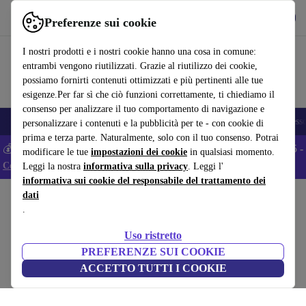
Scarica l’app
Scarica
Preferenze sui cookie
Usa refurbed in modo rapido e semplice
I nostri prodotti e i nostri cookie hanno una cosa in comune:
entrambi vengono riutilizzati. Grazie al riutilizzo dei cookie,
possiamo fornirti contenuti ottimizzati e più pertinenti alle tue
esigenze.Per far sì che ciò funzioni correttamente, ti chiediamo il
consenso per analizzare il tuo comportamento di navigazione e
🎒 Back to school
Smartphone
Portatili
Tablet
Smartwatch
Accesso
personalizzare i contenuti e la pubblicità per te - con cookie di
prima e terza parte. Naturalmente, solo con il tuo consenso. Potrai
💰 Extra -5% su tutti gli smartphone Android - Codice: ANDROID5 -
modificare le tue
impostazioni dei cookie
in qualsiasi momento.
Condizioni
Leggi la nostra
informativa sulla privacy
. Leggi l'
informativa sui cookie del responsabile del trattamento dei
dati
Home
Prodotti
Casa
Mobili
.
Dublin poggiapiedi grigio
Uso ristretto
grigio
PREFERENZE SUI COOKIE
ACCETTO TUTTI I COOKIE
(Raccolta recensioni)