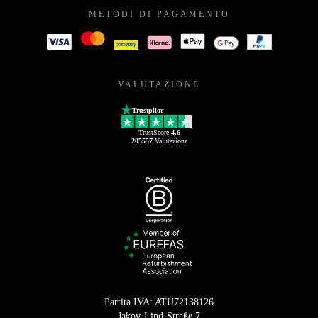
METODI DI PAGAMENTO
VALUTAZIONE
Trustpilot
TrustScore
4.6
205557
Valutazione
Partita IVA: ATU72138126
Jakov-Lind-Straße 7