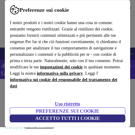
Scarica l’app
Scarica
Preferenze sui cookie
Usa refurbed in modo rapido e semplice
I nostri prodotti e i nostri cookie hanno una cosa in comune:
entrambi vengono riutilizzati. Grazie al riutilizzo dei cookie,
possiamo fornirti contenuti ottimizzati e più pertinenti alle tue
esigenze.Per far sì che ciò funzioni correttamente, ti chiediamo il
consenso per analizzare il tuo comportamento di navigazione e
🎒 Back to school
Smartphone
Portatili
Tablet
Smartwatch
Accesso
personalizzare i contenuti e la pubblicità per te - con cookie di
prima e terza parte. Naturalmente, solo con il tuo consenso. Potrai
💰 Extra -5% su tutti gli smartphone Android - Codice: ANDROID5 -
modificare le tue
impostazioni dei cookie
in qualsiasi momento.
Condizioni
Leggi la nostra
informativa sulla privacy
. Leggi l'
informativa sui cookie del responsabile del trattamento dei
dati
Home
Prodotti
Casa
Mobili
.
Douglas divano 3 posti a sedere Aulla
Uso ristretto
Caramel
PREFERENZE SUI COOKIE
marrone
ACCETTO TUTTI I COOKIE
(Raccolta recensioni)