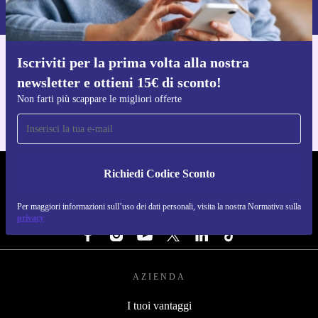
Normativa sulla privacy
.
Iscriviti per la prima volta alla nostra
Scarica l'app di refurbed
newsletter e ottieni 15€ di sconto!
Per iOS e Android
Non farti più scappare le migliori offerte
Richiedi Codice Sconto
REFURBED ITALIA - RETHINK NEW.
Per maggiori informazioni sull’uso dei dati personali, visita la nostra Normativa sulla
SEGUICI SU
privacy
AZIENDA
I tuoi vantaggi