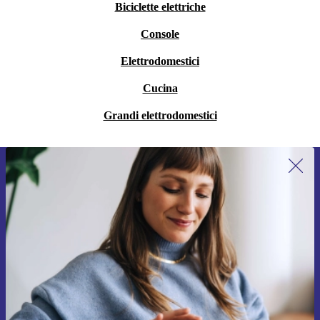
Biciclette elettriche
Console
Elettrodomestici
Cucina
Grandi elettrodomestici
Iscriviti per la prima volta alla nostra
newsletter e ottieni 15€ di sconto!
Non farti più scappare le migliori offerte.
Richiedi codice sconto
Per maggiori informazioni sull’uso dei dati personali, visita la nostra